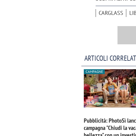
CARGLASS
LI
ARTICOLI CORRELAT
CAMPAGNE
Scazz, quando un'agenzia di
Emanuele V
comunicazione crea un brand food:
«La creativ
Pubblicità: PhotoSì lanc
«Marketing e prodotto devono
amplificar
campagna "Chiudi la vac
crescere insieme»
bellezza" con un invest