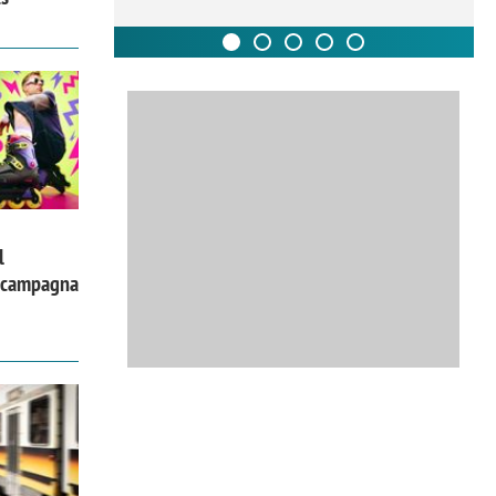
l
a campagna