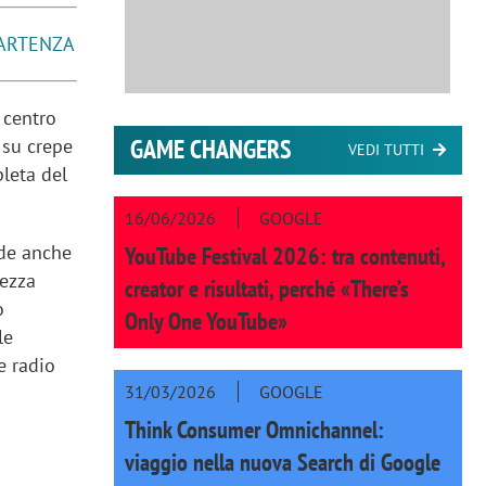
PARTENZA
 centro
GAME CHANGERS
 su crepe
VEDI TUTTI
leta del
16/06/2026
GOOGLE
ude anche
YouTube Festival 2026: tra contenuti,
rezza
creator e risultati, perché «There’s
o
Only One YouTube»
le
e radio
31/03/2026
GOOGLE
Think Consumer Omnichannel:
viaggio nella nuova Search di Google