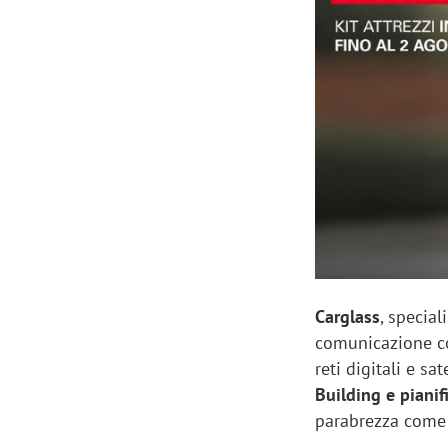
Manassero, Samsung Ads: «Con Total
Perez, Sam
View la reach della CTV diventa
mercato st
finalmente misurabile»
crescere»
Carglass
, special
comunicazione 
reti digitali e sa
Building e piani
parabrezza come 