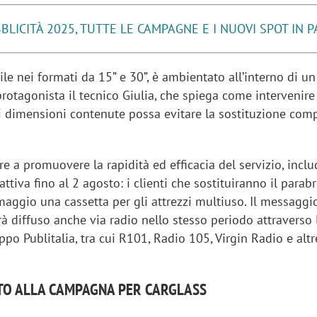
BLICITÀ 2025, TUTTE LE CAMPAGNE E I NUOVI SPOT IN 
ile nei formati da 15” e 30”, è ambientato all’interno di un
rotagonista il tecnico Giulia, che spiega come intervenire
i dimensioni contenute possa evitare la sostituzione comp
e a promuovere la rapidità ed efficacia del servizio, incl
tiva fino al 2 agosto: i clienti che sostituiranno il parab
aggio una cassetta per gli attrezzi multiuso. Il messaggi
à diffuso anche via radio nello stesso periodo attraverso 
ppo Publitalia, tra cui R101, Radio 105, Virgin Radio e altr
TO ALLA CAMPAGNA PER CARGLASS