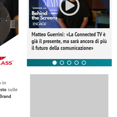
ome la
Matteo Guerrini: «La Connected TV è
nare lo
già il presente, ma sarà ancora di più
il futuro della comunicazione»
a in
osto
sulle
 Brand