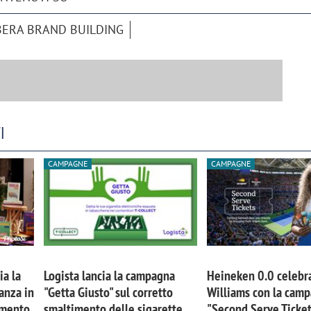
BERA BRAND BUILDING
I
CAMPAGNE
CAMPAGNE
iora di Deloitte Digital:
Ricerche di mercato. Neri,
ità resta centrale, l’AI deve
Doxa: «Non basta più desc
ia la
Logista lancia la campagna
Heineken 0.0 celebr
e il talento»
fenomeni: bisogna compre
anza in
"Getta Giusto" sul corretto
Williams con la cam
tradurli in azioni»
imento
smaltimento delle sigarette
"Second Serve Ticke