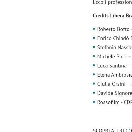
Ecco i profession
Credits Libera B
Roberto Botto
Enrico Chiadò
Stefania Nasso
Michele Pieri –
Luca Santina – 
Elena Ambrosia
Giulia Orsini 
Davide Signorel
Rossofilm - CD
SCOPRI ALTRI C