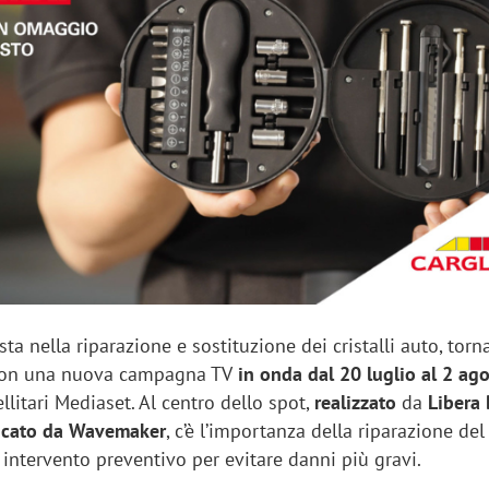
sung Ads: «L'Italia è un
Networking agli eventi: c
rategico e continuerà a
startup Kicè punta a elimi
"spreco di relazioni"
ista nella riparazione e sostituzione dei cristalli auto, torn
con una nuova campagna TV
in onda dal 20 luglio al 2 ag
tellitari Mediaset. Al centro dello spot,
realizzato
da
Libera
ficato da Wavemaker
, c’è l’importanza della riparazione del
intervento preventivo per evitare danni più gravi.