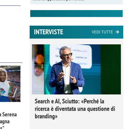
INTERVISTE
VEDI TUTTE
 Ipsos
Search e AI, Sciutto: «Perché la
rivere i
ricerca è diventata una questione di
a Serena
nderli e
branding»
pagna
ts"