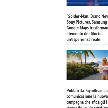
"Spider-Man: Brand Ne
Sony Pictures, Samsung
Google Maps trasforma
elemento del film in
un'esperienza reale
CAMPAGNE
Pubblicità: GymBeam po
comunicazione la nuova
campagna che sfida gli i
stereotipi sulla creatina