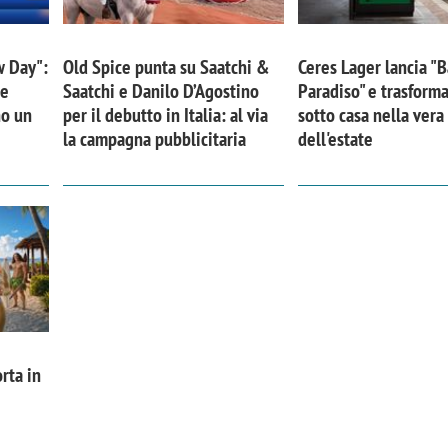
w Day":
Old Spice punta su Saatchi &
Ceres Lager lancia "B
 e
Saatchi e Danilo D’Agostino
Paradiso" e trasforma
no un
per il debutto in Italia: al via
sotto casa nella ver
la campagna pubblicitaria
dell'estate
rta in