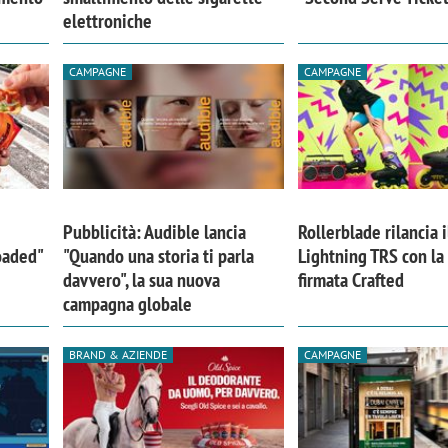
elettroniche
CAMPAGNE
CAMPAGNE
Pubblicità: Audible lancia
Rollerblade rilancia i
Loaded"
"Quando una storia ti parla
Lightning TRS con l
davvero", la sua nuova
firmata Crafted
campagna globale
BRAND & AZIENDE
CAMPAGNE