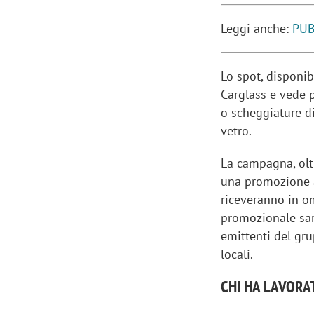
Leggi anche:
PUB
Lo spot, disponib
Carglass e vede p
o scheggiature d
vetro.
La campagna, oltr
una promozione at
riceveranno in om
promozionale sar
emittenti del gru
locali.
CHI HA LAVORA