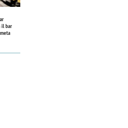
ar
 il bar
a meta