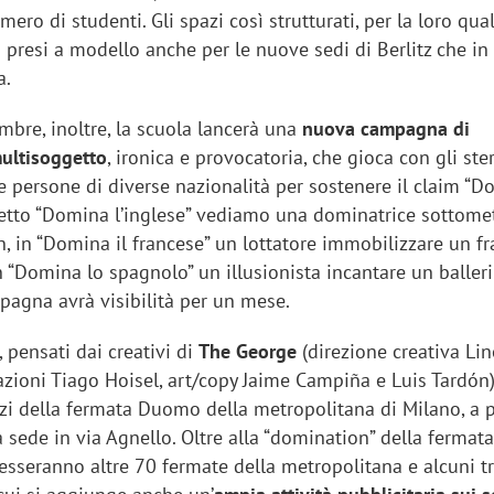
ero di studenti. Gli spazi così strutturati, per la loro qual
o presi a modello anche per le nuove sedi di Berlitz che in
a.
mbre, inoltre, la scuola lancerà una
nuova campagna di
ultisoggetto
, ironica e provocatoria, che gioca con gli ste
lle persone di diverse nazionalità per sostenere il claim “D
getto “Domina l’inglese” vediamo una dominatrice sottome
, in “Domina il francese” un lottatore immobilizzare un f
 “Domina lo spagnolo” un illusionista incantare un baller
pagna avrà visibilità per un mese.
, pensati dai creativi di
The George
(direzione creativa Li
razioni Tiago Hoisel, art/copy Jaime Campiña e Luis Tardón
azi della fermata Duomo della metropolitana di Milano, a 
 sede in via Agnello. Oltre alla “domination” della ferma
esseranno altre 70 fermate della metropolitana e alcuni t