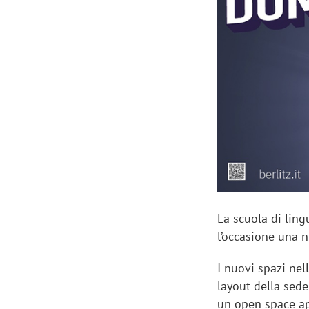
Manassero, Samsung Ads: «Con Total
Perez, Sam
View la reach della CTV diventa
mercato st
finalmente misurabile»
crescere»
La scuola di lin
l’occasione una 
I nuovi spazi nel
layout della sede
un open space ape