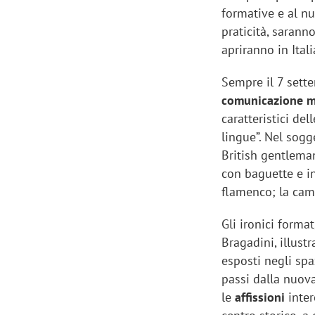
formative e al num
praticità, sarann
apriranno in Itali
Sempre il 7 sette
comunicazione m
caratteristici de
lingue”. Nel sog
British gentleman
con baguette e in
flamenco; la cam
Gli ironici format
Bragadini, illust
esposti negli sp
passi dalla nuova
le
affissioni
inter