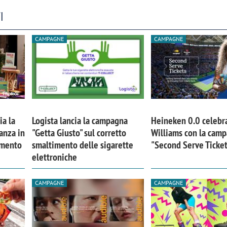
I
CAMPAGNE
CAMPAGNE
ia la
Logista lancia la campagna
Heineken 0.0 celebr
anza in
"Getta Giusto" sul corretto
Williams con la cam
imento
smaltimento delle sigarette
"Second Serve Ticke
elettroniche
iora di Deloitte Digital:
Ricerche di mercato. Neri,
CAMPAGNE
CAMPAGNE
ità resta centrale, l’AI deve
Doxa: «Non basta più desc
e il talento»
fenomeni: bisogna compre
tradurli in azioni»