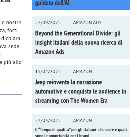
ocial
guidata dall'AI
le nostre
22/09/2025
AMAZON ADS
a, forti
Beyond the Generational Divide: gli
 dichiara
insight italiani della nuova ricerca di
uova sede
Amazon Ads
i
 più allo
15/04/2025
AMAZON
Jeep reinventa la narrazione
automotive e conquista le audience in
streaming con
The Women Era
27/03/2025
AMAZON
Il “Tempo di qualità” per gli italiani: che cos’è e quali
sono le opportunità per i brand