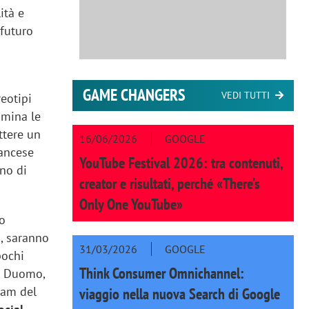
ità e
 futuro
GAME CHANGERS
VEDI TUTTI
reotipi
omina le
ttere un
16/06/2026
GOOGLE
rancese
YouTube Festival 2026: tra contenuti,
ino di
creator e risultati, perché «There’s
Only One YouTube»
no
), saranno
31/03/2026
GOOGLE
pochi
Think Consumer Omnichannel:
ta Duomo,
ram del
viaggio nella nuova Search di Google