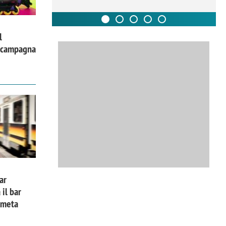
l
a campagna
ar
 il bar
a meta