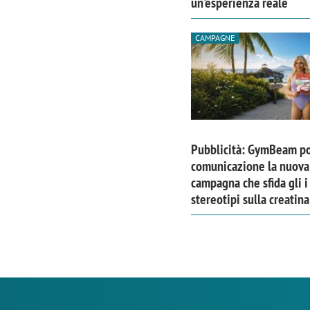
un'esperienza reale
CAMPAGNE
Pubblicità: GymBeam po
comunicazione la nuova
campagna che sfida gli i
stereotipi sulla creatina