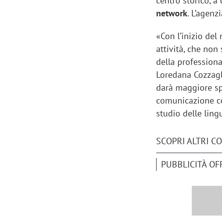
centro storico, a
network
. L’agen
«Con l’inizio de
attività, che non
della professiona
Loredana Cozzagli
darà maggiore spa
comunicazione co
studio delle ling
SCOPRI ALTRI C
PUBBLICITÀ OF