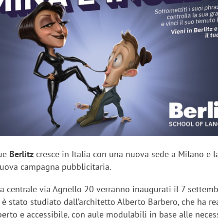
sung Ads: «L'Italia è un
Networking agli eventi: c
rategico e continuerà a
startup Kicè punta a elimi
"spreco di relazioni"
gue
Berlitz
cresce in Italia con una nuova sede a Milano e l
nuova campagna pubblicitaria.
la centrale via Agnello 20 verranno inaugurati il 7 settembr
 è stato studiato dall’architetto Alberto Barbero, che ha re
rto e accessibile, con aule modulabili in base alle neces