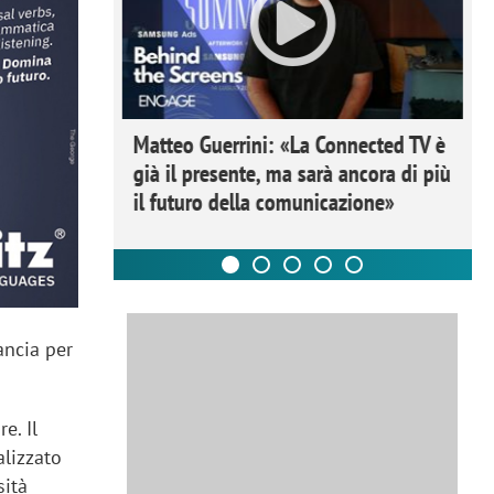
ome la
Matteo Guerrini: «La Connected TV è
nare lo
già il presente, ma sarà ancora di più
il futuro della comunicazione»
ancia per
e. Il
alizzato
sità