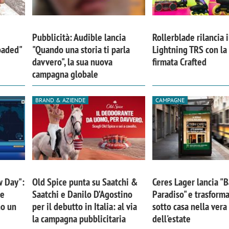
Pubblicità: Audible lancia
Rollerblade rilancia i
Loaded"
"Quando una storia ti parla
Lightning TRS con l
davvero", la sua nuova
firmata Crafted
campagna globale
BRAND & AZIENDE
CAMPAGNE
w Day":
Old Spice punta su Saatchi &
Ceres Lager lancia "B
 e
Saatchi e Danilo D’Agostino
Paradiso" e trasforma
no un
per il debutto in Italia: al via
sotto casa nella ver
la campagna pubblicitaria
dell'estate