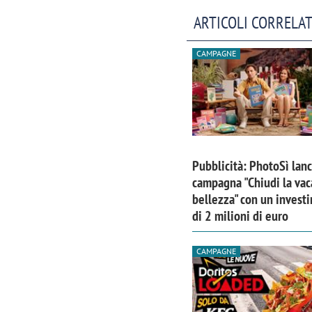
ARTICOLI CORRELAT
CAMPAGNE
Pubblicità: PhotoSì lanc
campagna "Chiudi la vac
bellezza" con un invest
di 2 milioni di euro
Scazz, quando un'agenzia di
Emanuele V
CAMPAGNE
comunicazione crea un brand food:
«La creativ
«Marketing e prodotto devono
amplificar
crescere insieme»