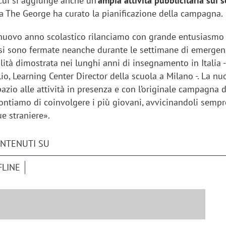
 cui si aggiunge anche un’
ampia attività pubblicitaria sui s
zia The George ha curato la pianificazione della campagna.
l nuovo anno scolastico rilanciamo con grande entusiasmo 
 si sono fermate neanche durante le settimane di emergenz
lità dimostrata nei lunghi anni di insegnamento in Italia -
o, Learning Center Director della scuola a Milano -. La n
zio alle attività in presenza e con l’originale campagna d
ntiamo di coinvolgere i più giovani, avvicinandoli sempre
ue straniere».
ONTENUTI SU
FLINE