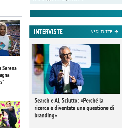
INTERVISTE
VEDI TUTTE
a Serena
pagna
ts"
 Ipsos
Search e AI, Sciutto: «Perché la
rivere i
ricerca è diventata una questione di
nderli e
branding»