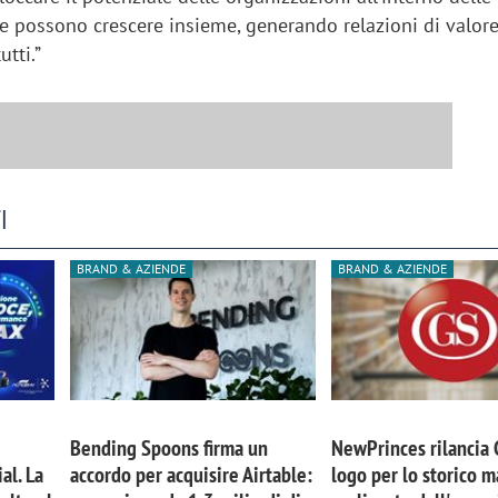
e possono crescere insieme, generando relazioni di valore
utti.”
I
BRAND & AZIENDE
BRAND & AZIENDE
Bending Spoons firma un
NewPrinces rilancia
al. La
accordo per acquisire Airtable:
logo per lo storico m