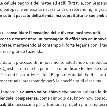
le cellule bagno e dei materiali edili. Tuttavia, con l’espan
ed europea, è emersa la necessità di un rebranding in grad
 solo il passato dell’azienda, ma soprattutto le sue ambi
ice:
consolidare l’immagine delle diverse business unit
à coesa e trasmettere un messaggio di efficienza ed innov
rporate
, mantenendo al contempo il forte legame con il ter
o reso grande l'azienda.
uidato il processo di rinnovamento adottando un modell
e
. Questa strategia ha permesso di unificare le diverse divi
 Sistemi Costruttivi, Cellule Bagno e Materiali Edili - sotto
 concettuale, preservando però le specificità di ciascuna.
è fondato su
quattro valori chiave
che hanno guidato la rin
iendale:
competenza
, come simbolo del know-how consol
ssibilità
, necessaria per affrontare i progetti più complessi