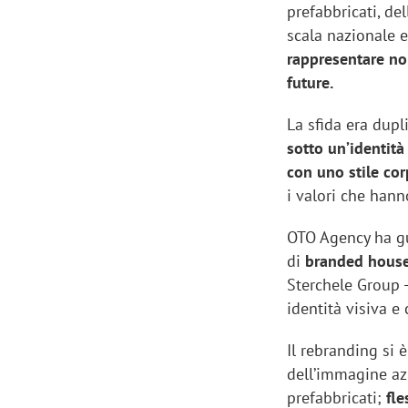
prefabbricati, del
scala nazionale 
rappresentare non
future.
La sfida era dupl
sotto un’identit
con uno stile co
i valori che hann
OTO Agency ha g
di
branded hous
Sterchele Group -
identità visiva e
Il rebranding si 
dell’immagine az
prefabbricati;
fle