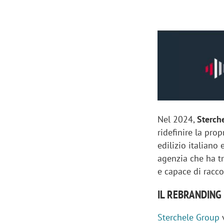
Manassero, Samsung Ads: «Con Total
Perez, Sam
View la reach della CTV diventa
mercato st
finalmente misurabile»
crescere»
Nel 2024,
Sterch
ridefinire la pro
edilizio italiano
agenzia che ha t
e capace di racco
IL REBRANDING
Sterchele Group
v