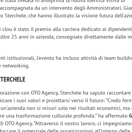
 è stata svelata in anteprima la nuova identità visiva di
 accompagnata da un intervento degli Amministratori, Gi
 Sterchele, che hanno illustrato la visione futura dell'azi
lou è stato il premio alla carriera dedicato ai dipendent
oltre 25 anni in azienda, consegnato direttamente dalle m
nti istituzionali, l'evento ha incluso attività di team buildi
e networking.
STERCHELE
aborazione con OTO Agency, Sterchele ha saputo raccontare 
icare i suoi valori e proiettarsi verso il futuro: “Credo f
i un'azienda non si misuri solo nei risultati economici, ma 
are una trasformazione culturale profonda.” ha affermato
G
di OTO Agency. “Attraverso il nostro lavoro, ci impegniamo
loccare il potenziale delle organizzazioni all’interno delle