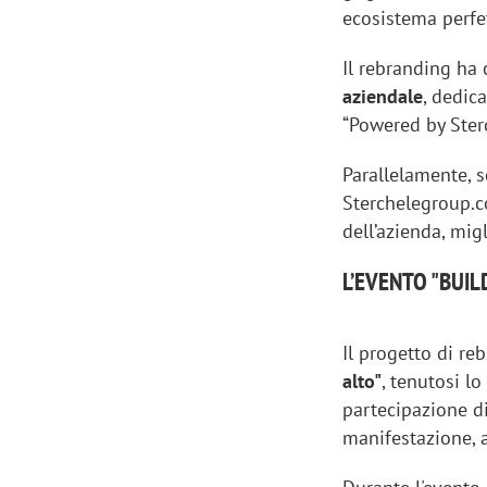
ecosistema perfe
Il rebranding ha 
aziendale
, dedic
“Powered by Ste
Parallelamente, s
Sterchelegroup.co
dell’azienda, mig
L’EVENTO "BUILD
Il progetto di re
Scazz, quando un'agenzia di
Emanuele V
alto"
, tenutosi l
comunicazione crea un brand food:
«La creativ
partecipazione d
«Marketing e prodotto devono
amplificar
manifestazione, 
crescere insieme»