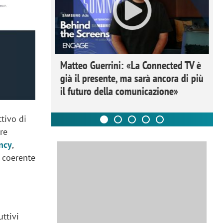
ome la
Matteo Guerrini: «La Connected TV è
nare lo
già il presente, ma sarà ancora di più
il futuro della comunicazione»
ttivo di
ore
ncy
,
 coerente
uttivi