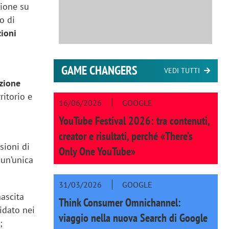
sione su
o di
zioni
GAME CHANGERS
VEDI TUTTI
azione
ritorio e
16/06/2026
GOOGLE
YouTube Festival 2026: tra contenuti,
o
creator e risultati, perché «There’s
sioni di
Only One YouTube»
 un’unica
31/03/2026
GOOGLE
ascita
Think Consumer Omnichannel:
idato nei
viaggio nella nuova Search di Google
;