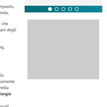
ampaolo,
enda.
i che
ani degli
ng,
la
ermamente
nella
iorgio
 quali