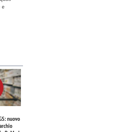
 e
 GS: nuovo
archio