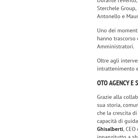
Durante l'evento,
Sterchele Group,
Antonello e Mauro
Uno dei momenti c
hanno trascorso 
Amministratori.
Oltre agli interve
intrattenimento 
OTO AGENCY E 
Grazie alla coll
sua storia, comun
che la crescita d
capacità di guid
Ghisalberti
, CEO 
innanzitutto a sb