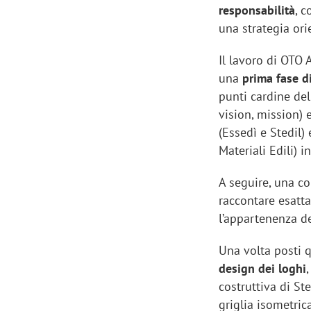
responsabilità
, 
una strategia ori
Il lavoro di OTO 
una
prima fase d
punti cardine dell
vision, mission) 
(Essedì e Stedil)
Materiali Edili) 
A seguire, una c
raccontare esatt
l’appartenenza de
Una volta posti q
design dei loghi
costruttiva di St
griglia isometric