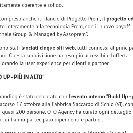
ttamente coerente e solido.
compreso anche il rilancio di Progetto Prem, il
progetto ed
ato interamente alla tecnologia Prem, con il nuovo payoff
rchele Group & Managed by Assoprem”.
ono stati
lanciati cinque siti web
, tutti connessi al princip
m. Questa suddivisione ha reso più accessibile l’offerta
liorando la user experience per clienti e partner.
 UP - PIÙ IN ALTO"
branding è stato celebrato con l’
evento interno "Build Up - 
iora di Deloitte Digital:
Ricerche di mercato. Neri,
o scorso 17 ottobre alla Fabbrica Saccardo di Schio (VI), con
ità resta centrale, l’AI deve
Doxa: «Non basta più desc
i quasi 200 persone. OTO Agency ha curato ogni dettaglio 
e il talento»
fenomeni: bisogna compre
a cui hanno partecipato dipendenti e partner.
tradurli in azioni»