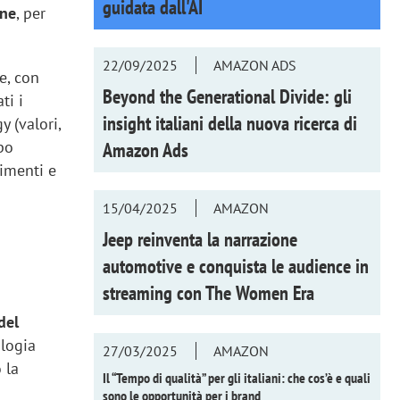
guidata dall'AI
one
, per
22/09/2025
AMAZON ADS
e, con
Beyond the Generational Divide: gli
ti i
insight italiani della nuova ricerca di
y (valori,
po
Amazon Ads
vimenti e
15/04/2025
AMAZON
Jeep reinventa la narrazione
e
automotive e conquista le audience in
streaming con
The Women Era
del
ologia
27/03/2025
AMAZON
 la
Il “Tempo di qualità” per gli italiani: che cos’è e quali
sono le opportunità per i brand