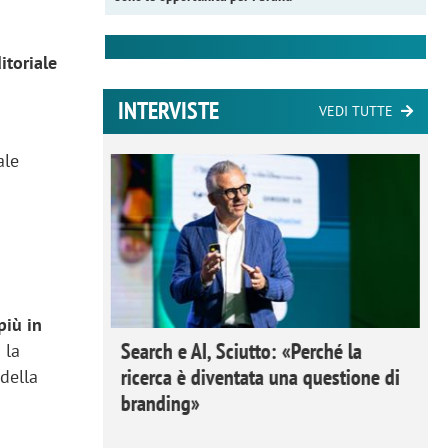
itoriale
INTERVISTE
VEDI TUTTE
ale
più in
 Ipsos
Search e AI, Sciutto: «Perché la
 la
rivere i
ricerca è diventata una questione di
della
nderli e
branding»