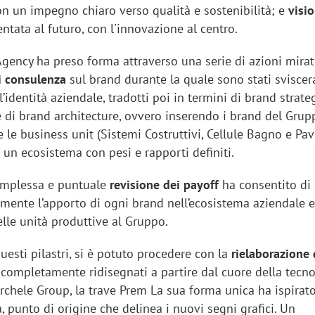
con un impegno chiaro verso qualità e sostenibilità; e
visi
entata al futuro, con l'innovazione al centro.
Agency ha preso forma attraverso una serie di azioni mirat
i consulenza
sul brand durante la quale sono stati sviscera
’identità aziendale, tradotti poi in termini di brand strateg
e di brand architecture, ovvero inserendo i brand del Grup
 e le business unit (Sistemi Costruttivi, Cellule Bagno e Pa
in un ecosistema con pesi e rapporti definiti.
omplessa e puntuale
revisione dei payoff
ha consentito di
amente l’apporto di ogni brand nell’ecosistema aziendale 
lle unità produttive al Gruppo.
uesti pilastri, si è potuto procedere con la
rielaborazione 
, completamente ridisegnati a partire dal cuore della tecn
erchele Group, la trave Prem La sua forma unica ha ispirato
a, punto di origine che delinea i nuovi segni grafici. Un