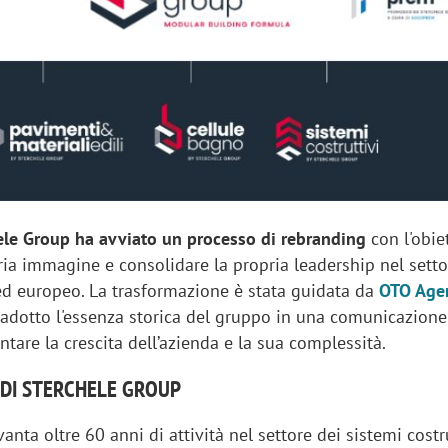
sung Ads: «L'Italia è un
Networking agli eventi: c
rategico e continuerà a
startup Kicè punta a elimi
"spreco di relazioni"
ele Group ha avviato un processo di rebranding
con l'obie
pria immagine e consolidare la propria leadership nel sett
 ed europeo. La trasformazione è stata guidata da
OTO Age
radotto l'essenza storica del gruppo in una comunicazione
ntare la crescita dell’azienda e la sua complessità.
 DI STERCHELE GROUP
anta oltre 60 anni di attività nel settore dei sistemi costr