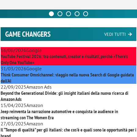
GAME CHANGERS
VEDI TUTTI
16/06/2026
Google
YouTube Festival 2026: tra contenuti, creator e risultati, perché «There’s
Only One YouTube»
31/03/2026
Google
Think Consumer Omnichannel: viaggio nella nuova Search di Google guidata
dall'AI
22/09/2025
Amazon Ads
Beyond the Generational Divide: gli insight italiani della nuova ricerca di
Amazon Ads
15/04/2025
Amazon
Jeep reinventa la narrazione automotive e conquista le audience in
streaming con
The Women Era
27/03/2025
Amazon
Il “Tempo di qualità” per gli italiani: che cos’è e quali sono le opportunità per i
brand