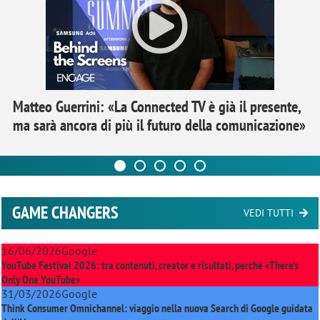
Matteo Guerrini: «La Connected TV è già il presente,
ma sarà ancora di più il futuro della comunicazione»
GAME CHANGERS
VEDI TUTTI
16/06/2026
Google
YouTube Festival 2026: tra contenuti, creator e risultati, perché «There’s
Only One YouTube»
31/03/2026
Google
Think Consumer Omnichannel: viaggio nella nuova Search di Google guidata