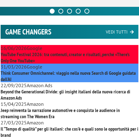
GAME CHANGERS
VEDI TUTTI
16/06/2026
Google
YouTube Festival 2026: tra contenuti, creator e risultati, perché «There’s
Only One YouTube»
31/03/2026
Google
Think Consumer Omnichannel: viaggio nella nuova Search di Google guidata
dall'AI
22/09/2025
Amazon Ads
Beyond the Generational Divide: gli insight italiani della nuova ricerca di
Amazon Ads
15/04/2025
Amazon
Jeep reinventa la narrazione automotive e conquista le audience in
streaming con
The Women Era
27/03/2025
Amazon
Il “Tempo di qualità” per gli italiani: che cos’è e quali sono le opportunità per i
brand