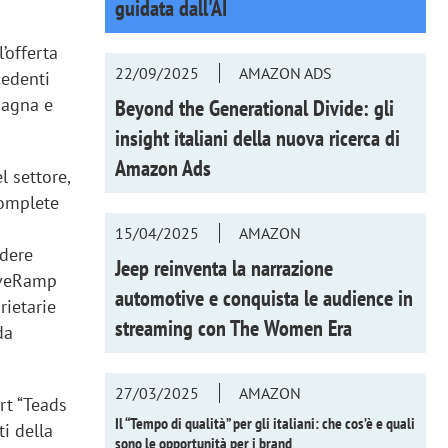
guidata dall'AI
’offerta
22/09/2025
AMAZON ADS
cedenti
pagna e
Beyond the Generational Divide: gli
insight italiani della nuova ricerca di
Amazon Ads
l settore,
complete
15/04/2025
AMAZON
ndere
Jeep reinventa la narrazione
LiveRamp
automotive e conquista le audience in
rietarie
streaming con
The Women Era
da
27/03/2025
AMAZON
rt “Teads
Il “Tempo di qualità” per gli italiani: che cos’è e quali
i della
sono le opportunità per i brand