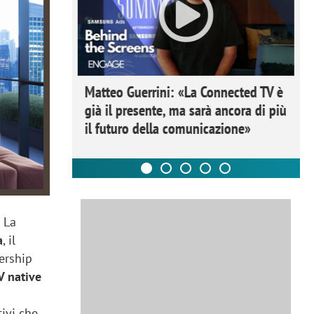
ome la
Matteo Guerrini: «La Connected TV è
nare lo
già il presente, ma sarà ancora di più
il futuro della comunicazione»
.
La
a
, il
ership
V native
tivi che