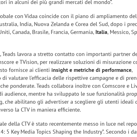
tori in alcuni dei più grandi mercati del mondo”.
obale con Vidaa coincide con il piano di ampliamento dell
ustralia, India, Nuova Zelanda e Corea del Sud, dopo i pre
 Uniti, Canada, Brasile, Francia, Germania,
Italia
, Messico, S
 Teads lavora a stretto contatto con importanti partner de
score e TVision, per realizzare soluzioni di misurazione 
sto fornisce ai clienti
insight e metriche di performance
,
di valutare l'efficacia delle rispettive campagne e di pre
giche ponderate. Teads collabora inoltre con Comscore e 
di audience, mentre ha sviluppato le sue funzionalità prop
, che abilitano gli advertiser a scegliere gli utenti ideali 
verso la CTV in maniera efficiente.
iale della CTV è stato recentemente messo in luce nel repo
: 5 Key Media Topics Shaping the Industry”. Secondo i dat