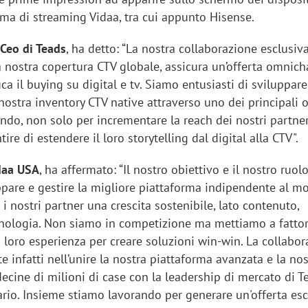
tema di streaming Vidaa, tra cui appunto Hisense.
-Ceo di Teads
, ha detto: “La nostra collaborazione esclusiv
 nostra copertura CTV globale, assicura un’offerta omnich
ica il buying su digital e tv. Siamo entusiasti di sviluppare
nostra inventory CTV native attraverso uno dei principali 
ndo, non solo per incrementare la reach dei nostri partne
re di estendere il loro storytelling dal digital alla CTV".
idaa USA
, ha affermato: “Il nostro obiettivo e il nostro ruol
uppare e gestire la migliore piattaforma indipendente al m
i i nostri partner una crescita sostenibile, lato contenuto,
cnologia. Non siamo in competizione ma mettiamo a fatt
la loro esperienza per creare soluzioni win-win. La collabo
e infatti nell’unire la nostra piattaforma avanzata e la nos
ecine di milioni di case con la leadership di mercato di T
ario. Insieme stiamo lavorando per generare un'offerta esc