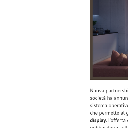
Manassero, Samsung Ads: «Con Total
Perez, Sam
View la reach della CTV diventa
mercato st
finalmente misurabile»
crescere»
Nuova partnershi
società ha annun
sistema operativo
che permette al 
display.
L’offerta
pubblicitarie sul