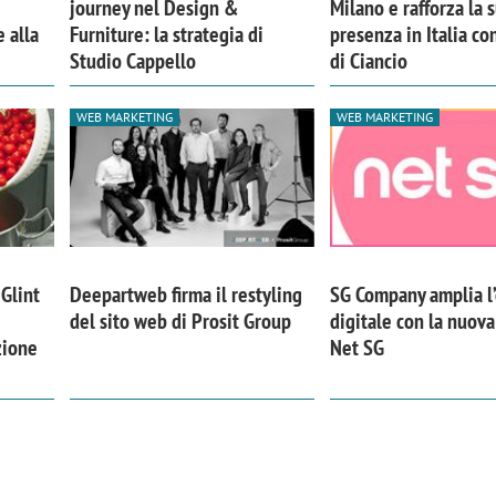
journey nel Design &
Milano e rafforza la 
 alla
Furniture: la strategia di
presenza in Italia co
Studio Cappello
di Ciancio
WEB MARKETING
WEB MARKETING
 Glint
Deepartweb firma il restyling
SG Company amplia l’
del sito web di Prosit Group
digitale con la nuov
zione
Net SG