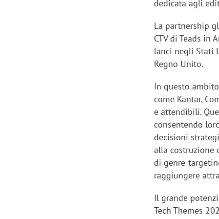
dedicata agli edi
La partnership gl
CTV di Teads in A
lanci negli Stati
Regno Unito.
In questo ambito,
come Kantar, Com
e attendibili. Que
consentendo loro 
decisioni strate
alla costruzione 
di genre-targeting
raggiungere attra
Il grande potenz
Tech Themes 2024