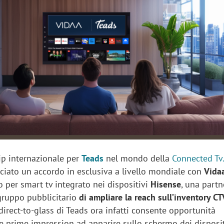
sung Ads: «L'Italia è un
Networking agli eventi: c
rategico e continuerà a
startup Kicè punta a elimi
"spreco di relazioni"
p internazionale per
Teads
nel mondo della
Connected Tv
ciato un accordo in esclusiva a livello mondiale con
Vida
 per smart tv integrato nei dispositivi
Hisense
, una partn
gruppo pubblicitario
di ampliare la reach sull’inventory CT
 direct-to-glass di Teads ora infatti consente opportunità
le prime impression ad apparire sullo schermo dei disposi