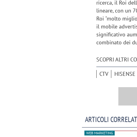
ricerca, il Roi d
lineare, con un 7
Roi "molto miglio
il mobile adverti
significativo au
combinato dei du
SCOPRI ALTRI C
CTV
HISENSE
Scazz, quando un'agenzia di
Emanuele V
comunicazione crea un brand food:
«La creativ
ARTICOLI CORRELAT
«Marketing e prodotto devono
amplificar
crescere insieme»
WEB MARKETING