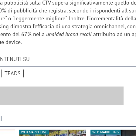
ella pubblicità sulla CTV supera significativamente quello de
0% di pubblicità che registra, secondo i rispondenti all su
re" o "leggermente migliore". Inoltre, l’incrementalità dell
sing dimostra l’efficacia di una strategia omnichannel, co
mento del 67% nella
unaided brand recall
attribuito ad un a
e device.
ONTENUTI SU
TEADS
iora di Deloitte Digital:
Ricerche di mercato. Neri,
ità resta centrale, l’AI deve
Doxa: «Non basta più desc
I
e il talento»
fenomeni: bisogna compre
tradurli in azioni»
WEB MARKETING
WEB MARKETING