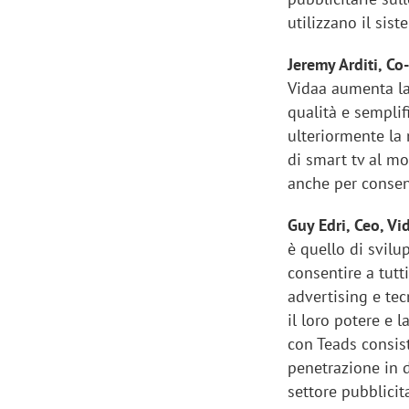
utilizzano il sis
Jeremy Arditi, Co
Vidaa aumenta la
qualità e semplif
ulteriormente la 
di smart tv al mo
anche per consenti
Guy Edri, Ceo, V
è quello di svil
consentire a tutt
advertising e te
il loro potere e 
con Teads consist
penetrazione in d
settore pubblicit