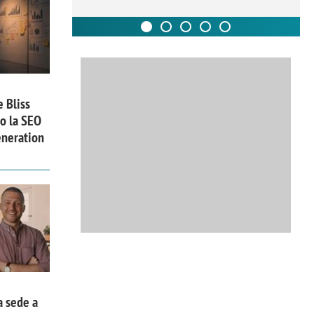
e Bliss
o la SEO
eneration
a sede a