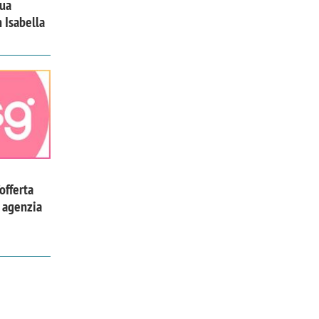
sua
n Isabella
offerta
a agenzia