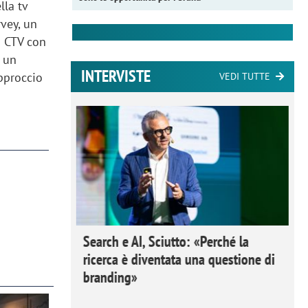
lla tv
rvey, un
a CTV con
n un
INTERVISTE
pproccio
VEDI TUTTE
 Ipsos
Search e AI, Sciutto: «Perché la
rivere i
ricerca è diventata una questione di
nderli e
branding»