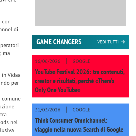
a con
annel di
GAME CHANGERS
VEDI TUTTI
operatori
r, ma
16/06/2026
GOOGLE
YouTube Festival 2026: tra contenuti,
o in Vidaa
creator e risultati, perché «There’s
ondo per
Only One YouTube»
or comune
razione
31/03/2026
GOOGLE
tra
Think Consumer Omnichannel:
eads nel
viaggio nella nuova Search di Google
lusiva