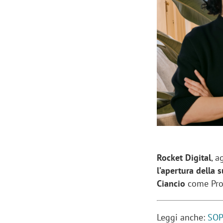
Manassero, Samsung Ads: «Con Total
Perez, Sam
View la reach della CTV diventa
mercato st
finalmente misurabile»
crescere»
Rocket Digital
, a
l’apertura della 
Ciancio
come Proj
Leggi anche:
SOP