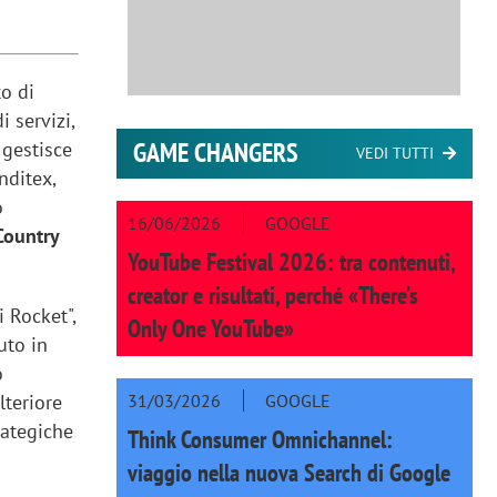
o di
 servizi,
GAME CHANGERS
 gestisce
VEDI TUTTI
nditex,
o
16/06/2026
GOOGLE
Country
YouTube Festival 2026: tra contenuti,
creator e risultati, perché «There’s
i Rocket",
Only One YouTube»
uto in
o
31/03/2026
GOOGLE
lteriore
rategiche
Think Consumer Omnichannel:
viaggio nella nuova Search di Google