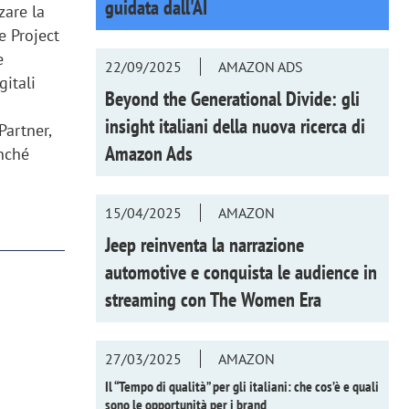
guidata dall'AI
zare la
e Project
e
22/09/2025
AMAZON ADS
gitali
Beyond the Generational Divide: gli
insight italiani della nuova ricerca di
Partner,
Amazon Ads
onché
15/04/2025
AMAZON
Jeep reinventa la narrazione
automotive e conquista le audience in
streaming con
The Women Era
27/03/2025
AMAZON
Il “Tempo di qualità” per gli italiani: che cos’è e quali
sono le opportunità per i brand