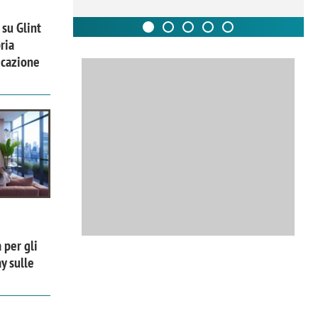
 su Glint
ria
icazione
 per gli
y sulle