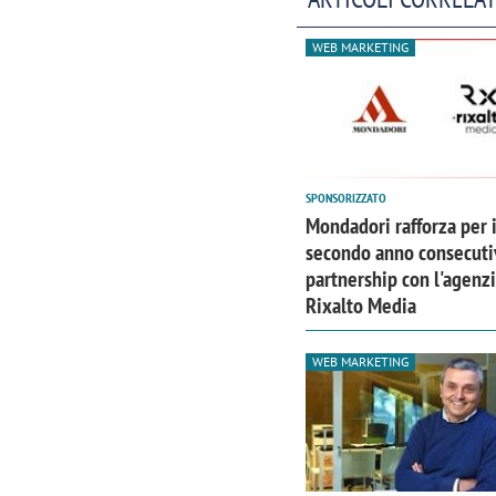
WEB MARKETING
SPONSORIZZATO
Mondadori rafforza per i
secondo anno consecuti
partnership con l'agenz
Rixalto Media
WEB MARKETING
Scazz, quando un'agenzia di
Emanuele V
comunicazione crea un brand food:
«La creativ
«Marketing e prodotto devono
amplificar
crescere insieme»