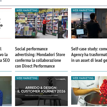
WEB MARKETING
WEB MARKETING
l
Social performance
Self-case study: com
vo la
advertising: Mondadori Store
Agency ha trasformat
ia SEO
conferma la collaborazione
in un asset di lead g
con Direct Performance
WEB MARKETING
WEB MARKETING
iora di Deloitte Digital:
Ricerche di mercato. Neri,
ità resta centrale, l’AI deve
Doxa: «Non basta più desc
e il talento»
fenomeni: bisogna compre
tradurli in azioni»