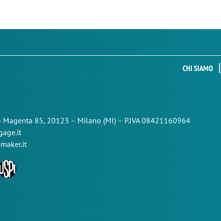
CHI SIAMO
so Magenta 85,
20123 – Milano (MI) – P.IVA 08421160964
age.it
maker.it