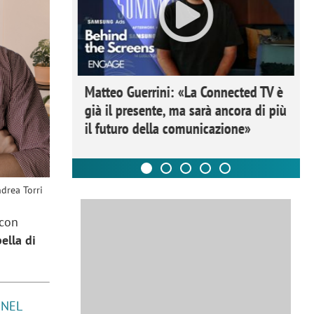
ome la
Matteo Guerrini: «La Connected TV è
nare lo
già il presente, ma sarà ancora di più
il futuro della comunicazione»
ndrea Torri
 con
bella di
 NEL