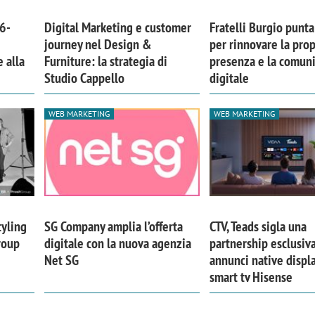
6-
Digital Marketing e customer
Fratelli Burgio punta
journey nel Design &
per rinnovare la prop
 alla
Furniture: la strategia di
presenza e la comun
Studio Cappello
digitale
WEB MARKETING
WEB MARKETING
tyling
SG Company amplia l’offerta
CTV, Teads sigla una
roup
digitale con la nuova agenzia
partnership esclusiva
Net SG
annunci native displa
smart tv Hisense