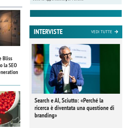
INTERVISTE
VEDI TUTTE
e Bliss
o la SEO
eneration
 Ipsos
Search e AI, Sciutto: «Perché la
rivere i
ricerca è diventata una questione di
nderli e
branding»