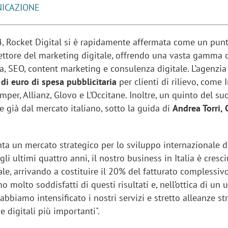
ICAZIONE
, Rocket Digital si è rapidamente affermata come un punt
ettore del marketing digitale, offrendo una vasta gamma di
a, SEO, content marketing e consulenza digitale. L’agenzia
 di euro di spesa pubblicitaria
per clienti di rilievo, come I
mper, Allianz, Glovo e L’Occitane. Inoltre, un quinto del su
e già dal mercato italiano, sotto la guida di
Andrea Torri, 
enta un mercato strategico per lo sviluppo internazionale d
gli ultimi quattro anni, il nostro business in Italia è cresci
e, arrivando a costituire il 20% del fatturato complessiv
o molto soddisfatti di questi risultati e, nell’ottica di un u
bbiamo intensificato i nostri servizi e stretto alleanze st
e digitali più importanti".