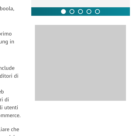
boola,
 primo
ung in
include
ditori di
eb
i di
li utenti
commerce.
liare che