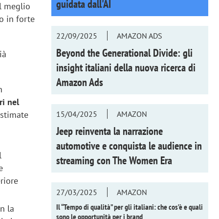
guidata dall'AI
l meglio
o in forte
22/09/2025
AMAZON ADS
Beyond the Generational Divide: gli
ià
insight italiani della nuova ricerca di
Amazon Ads
n
ri nel
15/04/2025
AMAZON
 stimate
Jeep reinventa la narrazione
automotive e conquista le audience in
l
streaming con
The Women Era
e
riore
27/03/2025
AMAZON
Il “Tempo di qualità” per gli italiani: che cos’è e quali
n la
sono le opportunità per i brand