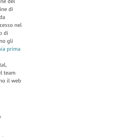
one del
ine di
 da
ccesso nel
o di
no gli
ia prima
e
al,
el team
Amo il web
e