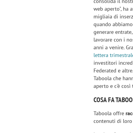
consolida il nos
web aperto", ha 
migliaia di inser
quando abbiamo i
generare entrate,
lavorare con i nos
anni a venire. Gr
lettera trimestral
investitori incre
Federated e altr
Taboola che hanno
aperto e c'è così 
COSA FA TABOO
Taboola offre
ra
contenuti di loro