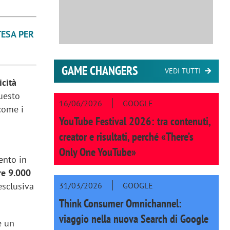
TESA PER
GAME CHANGERS
VEDI TUTTI
icità
uesto
16/06/2026
GOOGLE
come i
YouTube Festival 2026: tra contenuti,
creator e risultati, perché «There’s
Only One YouTube»
ento in
tre 9.000
31/03/2026
GOOGLE
esclusiva
Think Consumer Omnichannel:
viaggio nella nuova Search di Google
e un