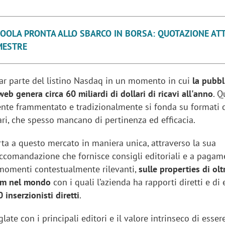
OOLA PRONTA ALLO SBARCO IN BORSA: QUOTAZIONE AT
MESTRE
far parte del listino Nasdaq in un momento in cui
la pubbl
web genera circa 60 miliardi di dollari di ricavi all'anno
. Q
nte frammentato e tradizionalmente si fonda su formati 
ri, che spesso mancano di pertinenza ed efficacia.
rta a questo mercato in maniera unica, attraverso la sua
accomandazione che fornisce consigli editoriali e a pagam
momenti contestualmente rilevanti,
sulle properties di ol
um nel mondo
con i quali l’azienda ha rapporti diretti e di 
 inserzionisti diretti
.
late con i principali editori e il valore intrinseco di esser