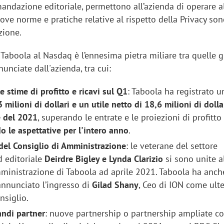
andazione editoriale, permettono all’azienda di operare a
ve norme e pratiche relative al rispetto della Privacy son
zione.
Taboola al Nasdaq è l’ennesima pietra miliare tra quelle g
nciate dall'azienda, tra cui:
e stime di profitto e ricavi sul Q1
: Taboola ha registrato u
 milioni di dollari e un utile netto di 18,6 milioni di dolla
e del 2021
, superando le entrate e le proiezioni di profitto
 le aspettative per l'intero anno
.
del Consiglio di Amministrazione
: le veterane del settore
d editoriale
Deirdre Bigley e Lynda Clarizio
si sono unite a
mministrazione di Taboola ad aprile 2021. Taboola ha anch
nnunciato l’ingresso di
Gilad Shany
, Ceo di ION come ulte
siglio.
andi partner
: nuove partnership o partnership ampliate co