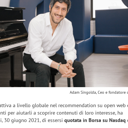
sung Ads: «L'Italia è un
Networking agli eventi: c
rategico e continuerà a
startup Kicè punta a elimi
"spreco di relazioni"
Adam Singolda, Ceo e fondatore 
 attiva a livello globale nel recommendation su open web 
nti per aiutarli a scoprire contenuti di loro interesse, ha
gi, 30 giugno 2021, di essersi
quotata in Borsa su Nasdaq