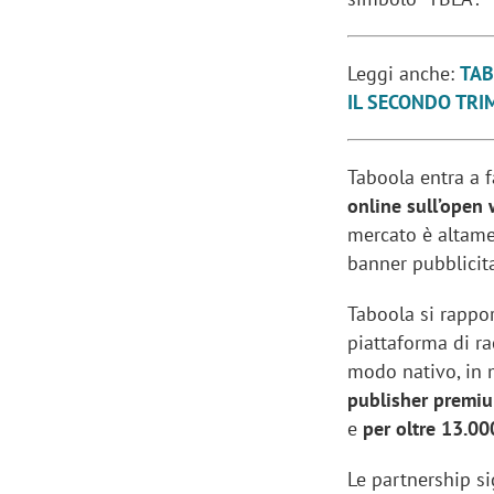
Leggi anche:
TAB
IL SECONDO TRI
Taboola entra a 
online sull’open 
mercato è altame
banner pubblicita
Taboola si rappo
piattaforma di r
modo nativo, in 
publisher premi
e
per oltre 13.000
Le partnership sig