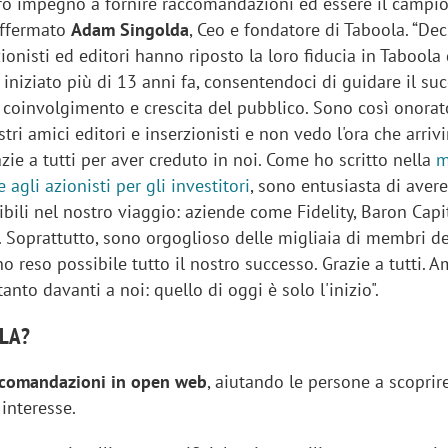
tro impegno a fornire raccomandazioni ed essere il campi
affermato
Adam Singolda
, Ceo e fondatore di Taboola. “Dec
zionisti ed editori hanno riposto la loro fiducia in Taboola
niziato più di 13 anni fa, consentendoci di guidare il su
 coinvolgimento e crescita del pubblico. Sono così onorat
tri amici editori e inserzionisti e non vedo l'ora che arrivi
azie a tutti per aver creduto in noi. Come ho scritto nella
m
e agli azionisti per gli investitori
, sono entusiasta di aver
dibili nel nostro viaggio: aziende come Fidelity, Baron Capit
e. Soprattutto, sono orgoglioso delle migliaia di membri d
 reso possibile tutto il nostro successo. Grazie a tutti. 
tanto davanti a noi: quello di oggi è solo l'inizio".
LA?
ccomandazioni in open web
, aiutando le persone a scoprir
 interesse.