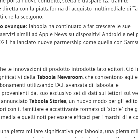
he porta nuovo controllo, scelta e trasparenza tramite
 diretta con la piattaforma di acquisto multimediale di Ta
sti che la scelgono.
o ovunque
: Taboola ha continuato a far crescere le sue
 servizi simili ad Apple News su dispositivi Android e nel
2021 ha lanciato nuove partnership come quella con Sams
e le innovazioni di prodotto introdotte lato editori. Ciò 
nificativi della
Taboola Newsroom
, che consentono agli e
onamenti utilizzando l'A.I. avanzata di Taboola, e
, provenienti dal suo esclusivo set di dati sui lettori sul w
e annunciato
Taboola Stories
, un nuovo modo per gli editor
ori con il familiare e accattivante formato di "storie" che g
media e quelli noti per essere efficaci per i marchi di e-
 una pietra miliare significativa per Taboola, una pietra mi