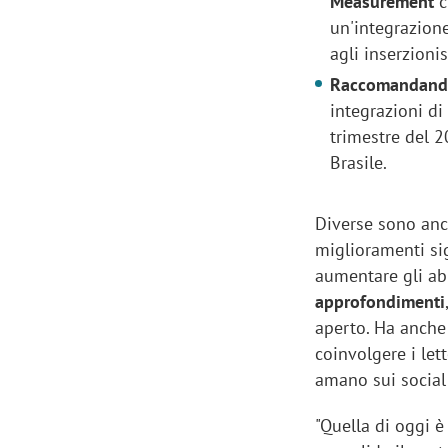
Measurement
c
un'integrazione
agli inserzioni
Raccomandand
integrazioni di
trimestre del 
Brasile.
Diverse sono anch
miglioramenti sig
aumentare gli abb
approfondimenti
aperto. Ha anch
coinvolgere i lett
amano sui social 
"Quella di oggi è