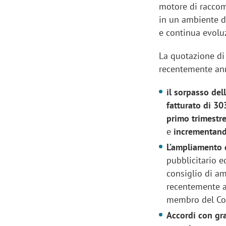
motore di raccom
in un ambiente do
e continua evolu
La quotazione di 
recentemente annu
il sorpasso dell
fatturato di 303
primo trimestr
e
incrementando
L’ampliamento 
pubblicitario e
consiglio di a
recentemente a
membro del Con
Accordi con gr