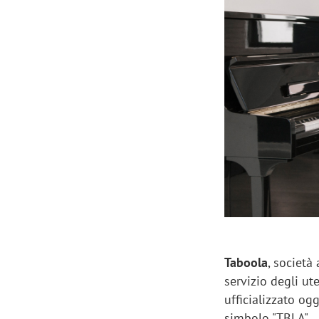
Manassero, Samsung Ads: «Con Total
Perez, Sam
View la reach della CTV diventa
mercato st
finalmente misurabile»
crescere»
Taboola
, società
servizio degli ute
ufficializzato og
simbolo "TBLA".