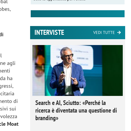
obal
obes,
INTERVISTE
VEDI TUTTE
di
l
ne agli
menti
nda ha
gressi,
citaria
mento di
 Ipsos
Search e AI, Sciutto: «Perché la
sivi sui
rivere i
ricerca è diventata una questione di
evolezza
nderli e
branding»
cle Moat