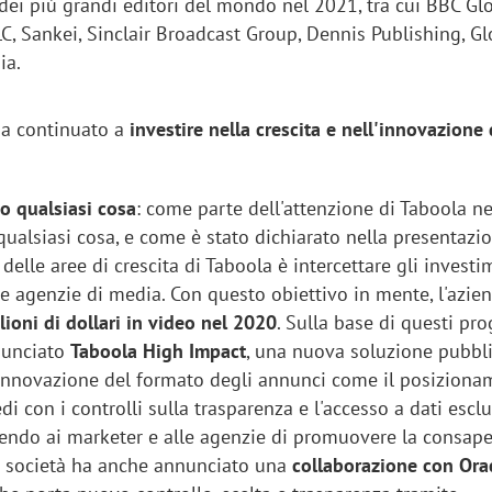
dei più grandi editori del mondo nel 2021, tra cui BBC Gl
, Sankei, Sinclair Broadcast Group, Dennis Publishing, Gl
ia.
 ha continuato a
investire nella crescita e nell'innovazione 
 qualsiasi cosa
: come parte dell'attenzione di Taboola ne
alsiasi cosa, e come è stato dichiarato nella presentazio
 delle aree di crescita di Taboola è intercettare gli investi
e agenzie di media. Con questo obiettivo in mente, l'azie
ioni di dollari in video nel 2020
. Sulla base di questi pro
nunciato
Taboola High Impact
, una nuova soluzione pubbli
innovazione del formato degli annunci come il posiziona
iora di Deloitte Digital:
Ricerche di mercato. Neri,
di con i controlli sulla trasparenza e l'accesso a dati esclu
ità resta centrale, l’AI deve
Doxa: «Non basta più desc
ntendo ai marketer e alle agenzie di promuovere la consap
e il talento»
fenomeni: bisogna compre
a società ha anche annunciato una
collaborazione con Ora
tradurli in azioni»