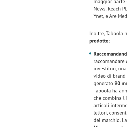
maggior parte 
News, Reach PLC
Ynet, e Are Med
Inoltre, Taboola
prodotto
:
Raccomandando
raccomandare qu
investitori, una
video di brand 
generato
90 mil
Taboola ha an
che combina l'
Scazz, quando un'agenzia di
Emanuele V
articoli interme
comunicazione crea un brand food:
«La creativ
lettori, conse
«Marketing e prodotto devono
amplificar
del marchio. L
crescere insieme»