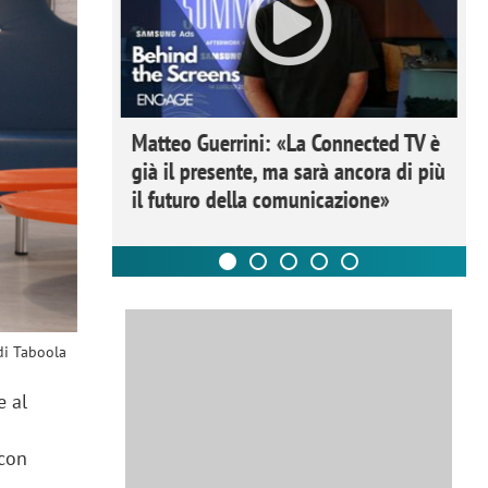
ome la
Matteo Guerrini: «La Connected TV è
nare lo
già il presente, ma sarà ancora di più
il futuro della comunicazione»
di Taboola
e al
con