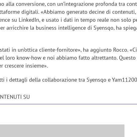
no alla conversione, con un’integrazione profonda tra cont
ttaforme digitali. «Abbiamo generato decine di contenuti, 
ence su LinkedIn, e usato i dati in tempo reale non solo p
er arricchire la business intelligence di Syensqo, ha spieg
ati in un’ottica cliente-fornitore», ha aggiunto Rocco. «
del loro know-how e noi abbiamo fatto altrettanto. Quest
er crescere insieme».
tutti i dettagli della collaborazione tra Syensqo e Yam1120
ONTENUTI SU
iora di Deloitte Digital:
Ricerche di mercato. Neri,
ità resta centrale, l’AI deve
Doxa: «Non basta più desc
e il talento»
fenomeni: bisogna compre
tradurli in azioni»