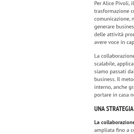
Per Alice Pivoli, 
trasformazione cu
comunicazione, n
generare business.
delle attività pr
avere voce in cap
La collaborazio
scalabile, applic
siamo passati dai
business. Il met
interno, anche gr
portare in casa n
UNA STRATEGIA
La collaborazione
ampliata fino a c