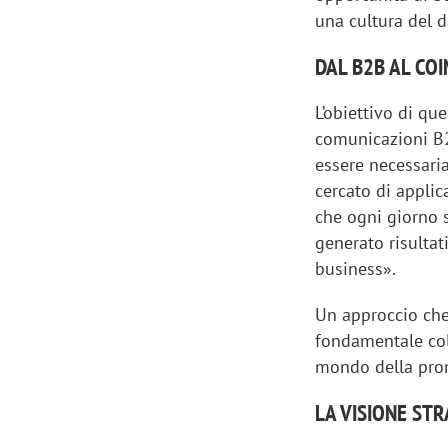
una cultura del d
DAL B2B AL C
L’obiettivo di qu
comunicazioni B2
essere necessari
cercato di applic
che ogni giorno 
generato risultat
business».
Un approccio che
fondamentale coll
mondo della prom
LA VISIONE ST