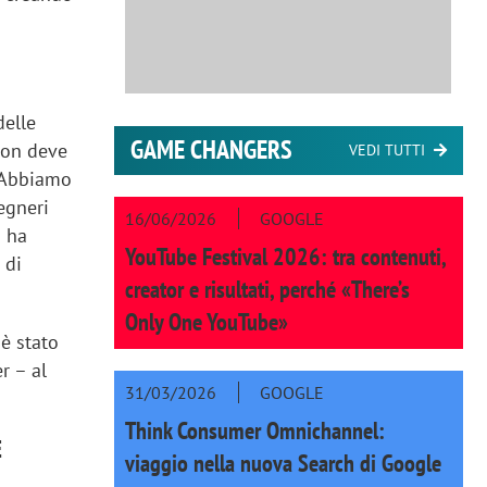
delle
GAME CHANGERS
non deve
VEDI TUTTI
 «Abbiamo
egneri
16/06/2026
GOOGLE
o ha
YouTube Festival 2026: tra contenuti,
 di
creator e risultati, perché «There’s
Only One YouTube»
è stato
r – al
31/03/2026
GOOGLE
Think Consumer Omnichannel:
E
viaggio nella nuova Search di Google