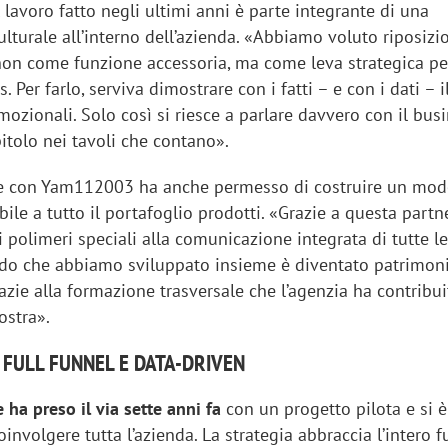
il lavoro fatto negli ultimi anni è parte integrante di una
lturale all’interno dell’azienda. «Abbiamo voluto riposizi
on come funzione accessoria, ma come leva strategica pe
 Per farlo, serviva dimostrare con i fatti – e con i dati – i
omozionali. Solo così si riesce a parlare davvero con il bus
itolo nei tavoli che contano».
ne con Yam112003 ha anche permesso di costruire un mod
abile a tutto il portafoglio prodotti. «Grazie a questa partn
 polimeri speciali alla comunicazione integrata di tutte le
odo che abbiamo sviluppato insieme è diventato patrimon
azie alla formazione trasversale che l’agenzia ha contribui
ostra».
 FULL FUNNEL E DATA-DRIVEN
 ha preso il via sette anni fa
con un progetto pilota e si è
oinvolgere tutta l’azienda. La strategia abbraccia l’intero f