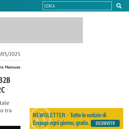
/05/2025
rio Mancuso
 B2B
2C
tale
co tra