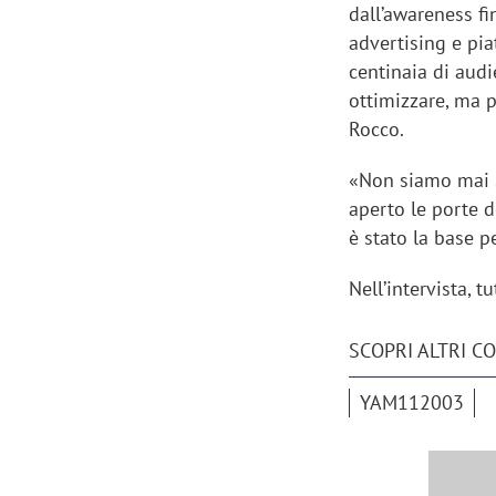
dall’awareness fi
advertising e pia
centinaia di audi
ottimizzare, ma p
Rocco.
«Non siamo mai st
aperto le porte 
è stato la base p
Nell’intervista, 
SCOPRI ALTRI C
Scazz, quando un'agenzia di
Emanuele V
YAM112003
comunicazione crea un brand food:
«La creativ
«Marketing e prodotto devono
amplificar
crescere insieme»