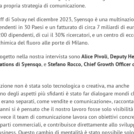
la propria strategia di comunicazione.
off di Solvay nel dicembre 2023, Syensqo è una multinazi
endenti in 30 Paesi e un fatturato di circa 7 miliardi di eu
.200 dipendenti, di cui il 30% ricercatori, e un centro di ec
sung Ads: «L'Italia è un
Networking agli eventi: c
himica del fluoro alle porte di Milano.
rategico e continuerà a
startup Kicè punta a elimi
"spreco di relazioni"
rogetto nella nostra intervista sono
Alice Pivoli, Deputy H
tions di Syensqo
, e
Stefano Rocco, Chief Growth Officer 
zione non è stata solo tecnologica o creativa, ma anche
no degli aspetti più sfidanti è stato far dialogare mondi 
 erano separati, come vendite e comunicazione», racconta
 anni si è pensato che il nostro lavoro fosse solo visibilità
vece il team di comunicazione lavora con obiettivi concre
eparti commerciali, e contribuisce direttamente allo svilup
usiness. Questo cambio di mentalità è stato possibile sol