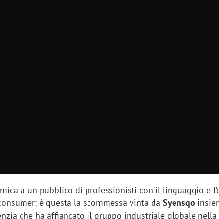
mica a un pubblico di professionisti con il linguaggio e l’e
consumer: è questa la scommessa vinta da
Syensqo
insie
genzia che ha affiancato il gruppo industriale globale nella