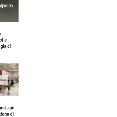
o
p) e
gia di
uncia un
zione di