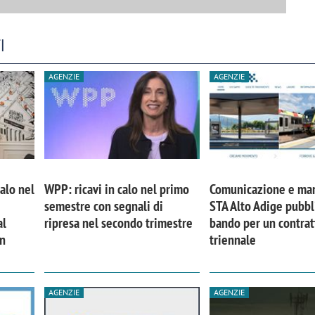
I
AGENZIE
AGENZIE
calo nel
WPP: ricavi in calo nel primo
Comunicazione e mar
semestre con segnali di
STA Alto Adige pubbl
al
ripresa nel secondo trimestre
bando per un contrat
in
triennale
AGENZIE
AGENZIE