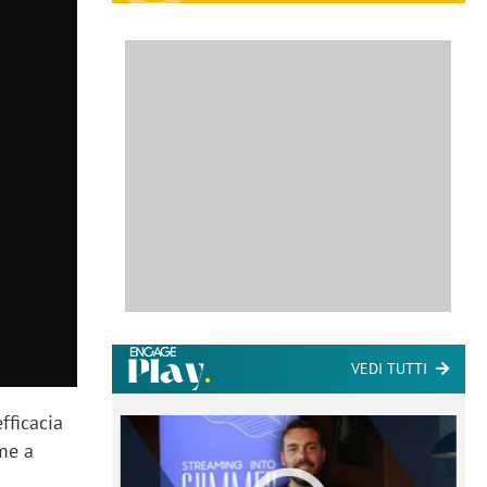
VEDI TUTTI
fficacia
me a