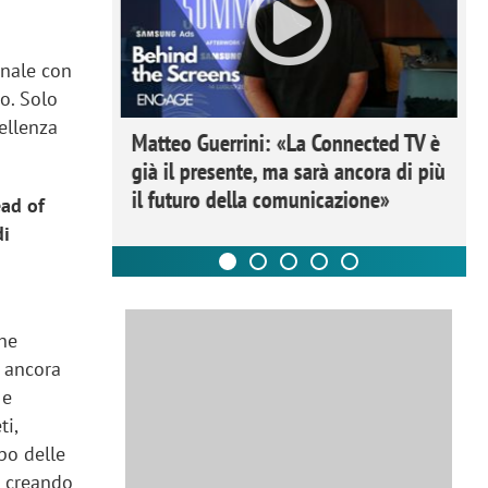
onale con
ro. Solo
cellenza
ome la
Matteo Guerrini: «La Connected TV è
nare lo
già il presente, ma sarà ancora di più
il futuro della comunicazione»
ead of
di
che
 ancora
 e
ti,
po delle
o creando