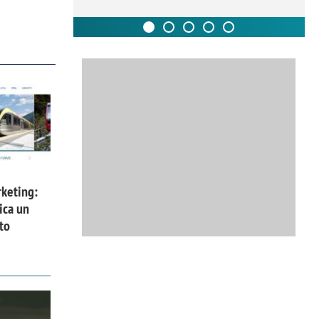
keting:
ica un
to