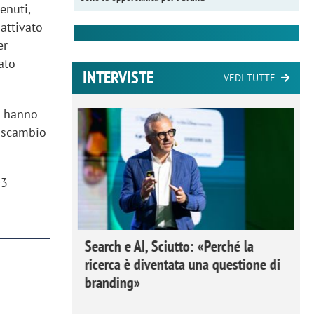
enuti,
attivato
er
ato
INTERVISTE
VEDI TUTTE
Ci hanno
o scambio
03
 Ipsos
Search e AI, Sciutto: «Perché la
rivere i
ricerca è diventata una questione di
nderli e
branding»