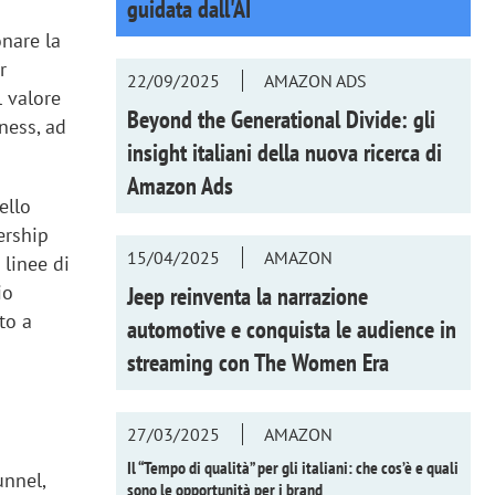
guidata dall'AI
onare la
r
22/09/2025
AMAZON ADS
l valore
Beyond the Generational Divide: gli
iness, ad
insight italiani della nuova ricerca di
Amazon Ads
ello
ership
15/04/2025
AMAZON
 linee di
io
Jeep reinventa la narrazione
to a
automotive e conquista le audience in
streaming con
The Women Era
27/03/2025
AMAZON
Il “Tempo di qualità” per gli italiani: che cos’è e quali
unnel,
sono le opportunità per i brand