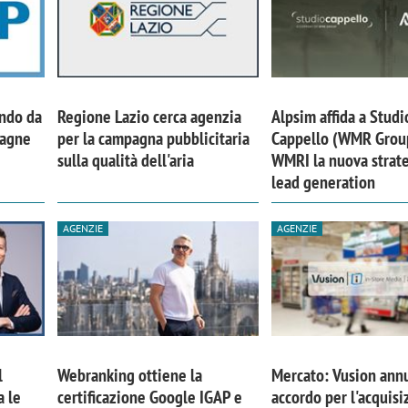
ando da
Regione Lazio cerca agenzia
Alpsim affida a Studi
pagne
per la campagna pubblicitaria
Cappello (WMR Grou
sulla qualità dell'aria
WMRI la nuova strate
lead generation
AGENZIE
AGENZIE
l
Webranking ottiene la
Mercato: Vusion ann
a le
certificazione Google IGAP e
accordo per l'acquisi