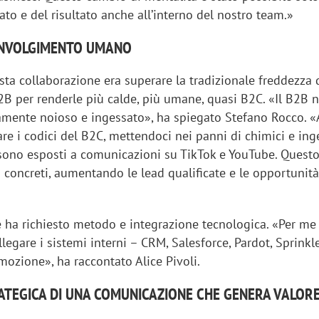
ato e del risultato anche all’interno del nostro team.»
OINVOLGIMENTO UMANO
esta collaborazione era superare la tradizionale freddezza 
B per renderle più calde, più umane, quasi B2C. «Il B2B 
amente noioso e ingessato», ha spiegato Stefano Rocco.
are i codici del B2C, mettendoci nei panni di chimici e ing
sono esposti a comunicazioni su TikTok e YouTube. Quest
i concreti, aumentando le lead qualificate e le opportunità
 ha richiesto metodo e integrazione tecnologica. «Per me 
egare i sistemi interni – CRM, Salesforce, Pardot, Sprinkle
ozione», ha raccontato Alice Pivoli.
RATEGICA DI UNA COMUNICAZIONE CHE GENERA VALOR