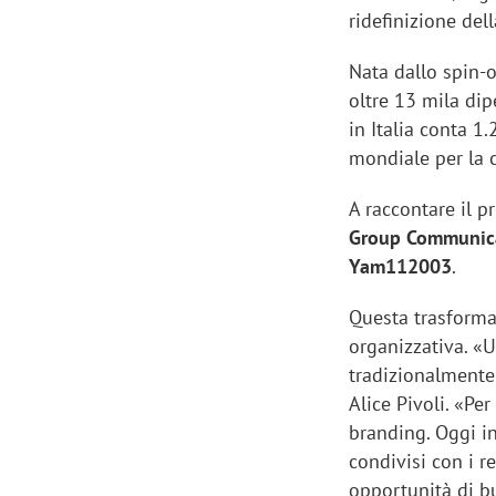
ridefinizione del
Nata dallo spin-
oltre 13 mila dip
in Italia conta 1
Manassero, Samsung Ads: «Con Total
Perez, Sam
mondiale per la c
View la reach della CTV diventa
mercato st
finalmente misurabile»
crescere»
A raccontare il p
Group Communica
Yam112003
.
Questa trasforma
organizzativa. «U
tradizionalmente
Alice Pivoli. «Per
branding. Oggi in
condivisi con i r
opportunità di b