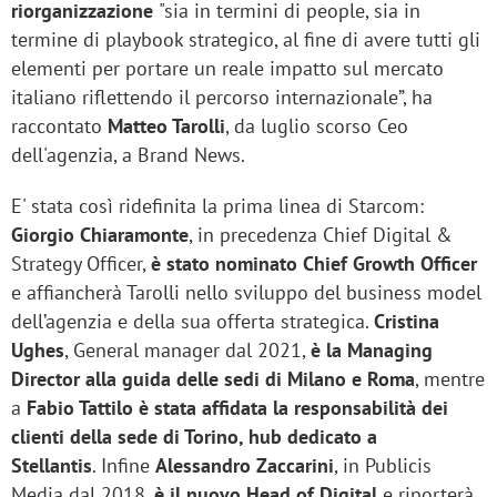
riorganizzazione
"sia in termini di people, sia in
termine di playbook strategico, al fine di avere tutti gli
elementi per portare un reale impatto sul mercato
italiano riflettendo il percorso internazionale”, ha
raccontato
Matteo Tarolli
, da luglio scorso Ceo
dell'agenzia, a Brand News.
E' stata così ridefinita la prima linea di Starcom:
Giorgio Chiaramonte
, in precedenza Chief Digital &
Strategy Officer,
è stato nominato Chief Growth Officer
e affiancherà Tarolli nello sviluppo del business model
dell’agenzia e della sua offerta strategica.
Cristina
Ughes
, General manager dal 2021,
è la Managing
Director alla guida delle sedi di Milano e Roma
, mentre
a
Fabio Tattilo è stata affidata la responsabilità dei
clienti della sede di Torino, hub dedicato a
Stellantis
. Infine
Alessandro Zaccarini
, in Publicis
Media dal 2018,
è il nuovo Head of Digital
e riporterà