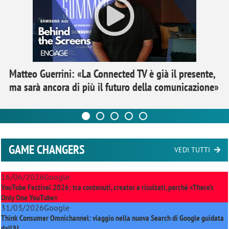
Matteo Guerrini: «La Connected TV è già il presente,
ma sarà ancora di più il futuro della comunicazione»
GAME CHANGERS
VEDI TUTTI
16/06/2026
Google
YouTube Festival 2026: tra contenuti, creator e risultati, perché «There’s
Only One YouTube»
31/03/2026
Google
Think Consumer Omnichannel: viaggio nella nuova Search di Google guidata
dall'AI