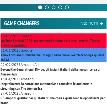
GAME CHANGERS
VEDI TUTTI
16/06/2026
Google
YouTube Festival 2026: tra contenuti, creator e risultati, perché «There’s
Only One YouTube»
31/03/2026
Google
Think Consumer Omnichannel: viaggio nella nuova Search di Google guidata
dall'AI
22/09/2025
Amazon Ads
Beyond the Generational Divide: gli insight italiani della nuova ricerca di
Amazon Ads
15/04/2025
Amazon
Jeep reinventa la narrazione automotive e conquista le audience in
streaming con
The Women Era
27/03/2025
Amazon
Il “Tempo di qualità” per gli italiani: che cos’è e quali sono le opportunità per i
brand