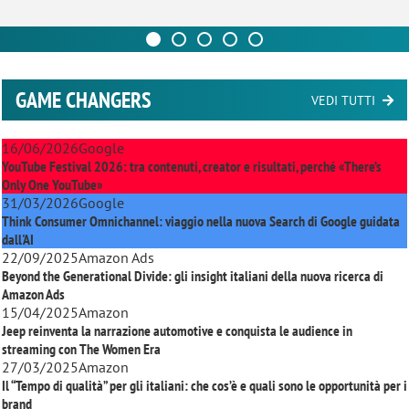
GAME CHANGERS
VEDI TUTTI
16/06/2026
Google
YouTube Festival 2026: tra contenuti, creator e risultati, perché «There’s
Only One YouTube»
31/03/2026
Google
Think Consumer Omnichannel: viaggio nella nuova Search di Google guidata
dall'AI
22/09/2025
Amazon Ads
Beyond the Generational Divide: gli insight italiani della nuova ricerca di
Amazon Ads
15/04/2025
Amazon
Jeep reinventa la narrazione automotive e conquista le audience in
streaming con
The Women Era
27/03/2025
Amazon
Il “Tempo di qualità” per gli italiani: che cos’è e quali sono le opportunità per i
brand