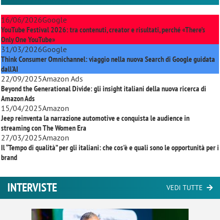
16/06/2026
Google
YouTube Festival 2026: tra contenuti, creator e risultati, perché «There’s
Only One YouTube»
31/03/2026
Google
Think Consumer Omnichannel: viaggio nella nuova Search di Google guidata
dall'AI
22/09/2025
Amazon Ads
Beyond the Generational Divide: gli insight italiani della nuova ricerca di
Amazon Ads
15/04/2025
Amazon
Jeep reinventa la narrazione automotive e conquista le audience in
streaming con
The Women Era
27/03/2025
Amazon
Il “Tempo di qualità” per gli italiani: che cos’è e quali sono le opportunità per i
brand
INTERVISTE
VEDI TUTTE