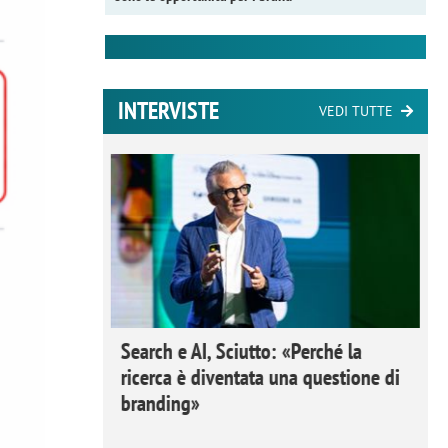
INTERVISTE
VEDI TUTTE
 Ipsos
Search e AI, Sciutto: «Perché la
rivere i
ricerca è diventata una questione di
nderli e
branding»