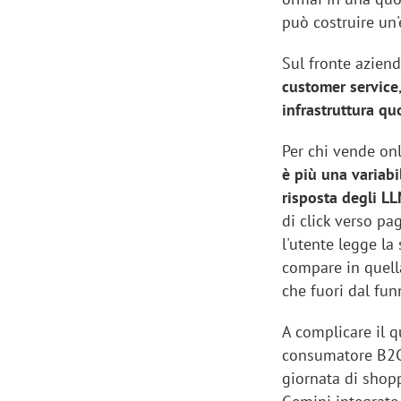
può costruire un'
Sul fronte azien
customer
service
infrastruttura qu
Per chi vende onl
è più una variab
risposta degli L
di click verso pag
l'utente legge la
compare in quella
che fuori dal fun
A complicare il q
consumatore B2C o
giornata di shopp