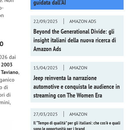
e. Non
guidata dall'AI
o-
on
22/09/2025
AMAZON ADS
Beyond the Generational Divide: gli
insight italiani della nuova ricerca di
LO
Amazon Ads
2026 dai
l
2003
15/04/2025
AMAZON
e
Taviano
,
Jeep reinventa la narrazione
rganico
automotive e conquista le audience in
o di
streaming con
The Women Era
ri di
mini,
27/03/2025
AMAZON
Il “Tempo di qualità” per gli italiani: che cos’è e quali
sono le opportunità per i brand