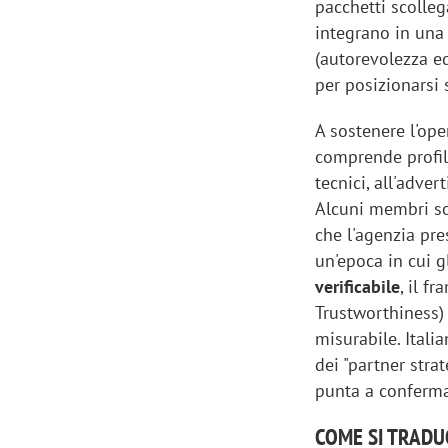
pacchetti scollega
integrano in un
(autorevolezza edi
per posizionarsi 
A sostenere l'op
comprende profili
tecnici, all'adver
Alcuni membri 
che l'agenzia pre
un'epoca in cui g
verificabile
, il f
Trustworthiness)
misurabile. Itali
dei "partner stra
punta a conferma
COME SI TRADUC