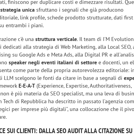
ti, finiscono per duplicare costi e dimezzare risultati. Que
a
strategia unica
sfruttano i segnali che già producono
toriale, link profile, schede prodotto strutturate, dati first
su entrambi i piani.
erazione c'è una
struttura verticale
. Il team di I'M Evolution
 dedicati alla strategia di Web Marketing, alla Local SEO, 
tising su Google Ads e Meta Ads, alla Digital PR e all'analisi
sono
speaker negli eventi italiani di settore
e docenti, un 
senta come parte della propria autorevolezza editoriale: i
li LLM scelgono le fonti da citare in base a segnali di
expe
ramework
E-E-A-T
(Experience, Expertise, Authoritativeness,
 non è più materia da SEO specialist, ma una leva di busi
an Tech di Repubblica ha descritto in passato l'agenzia co
tegici per imprese più digitali", una collocazione che il pi
re.
E SUI CLIENTI: DALLA SEO AUDIT ALLA CITAZIONE SU