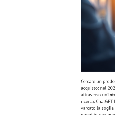
Manassero, Samsung Ads: «Con Total
Perez, Sam
View la reach della CTV diventa
mercato st
finalmente misurabile»
crescere»
Cercare un prodot
acquisto: nel 20
attraverso un'
int
ricerca. ChatGPT
varcato la soglia
ormai in una quot