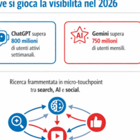
iora di Deloitte Digital:
Ricerche di mercato. Neri,
ità resta centrale, l’AI deve
Doxa: «Non basta più desc
e il talento»
fenomeni: bisogna compre
tradurli in azioni»