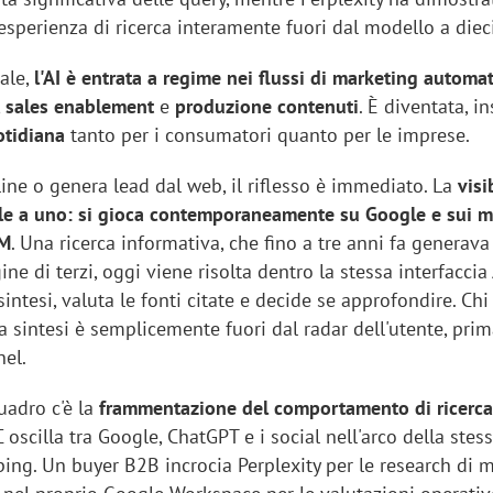
esperienza di ricerca interamente fuori dal modello a dieci
dale,
l'AI è entrata a regime nei flussi di marketing automa
,
sales
enablement
e
produzione
contenuti
. È diventata, 
otidiana
tanto per i consumatori quanto per le imprese.
ine o genera lead dal web, il riflesso è immediato. La
visi
ile a uno: si gioca contemporaneamente su Google e sui m
LM
. Una ricerca informativa, che fino a tre anni fa generav
ine di terzi, oggi viene risolta dentro la stessa interfaccia 
 sintesi, valuta le fonti citate e decide se approfondire. Ch
 sintesi è semplicemente fuori dal radar dell'utente, pri
nel.
uadro c'è la
frammentazione del comportamento di ricerc
scilla tra Google, ChatGPT e i social nell'arco della stes
ing. Un buyer B2B incrocia Perplexity per le research di 