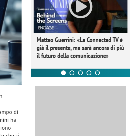
ome la
Matteo Guerrini: «La Connected TV è
nare lo
già il presente, ma sarà ancora di più
il futuro della comunicazione»
un
campo di
mini ha
iono
to che si