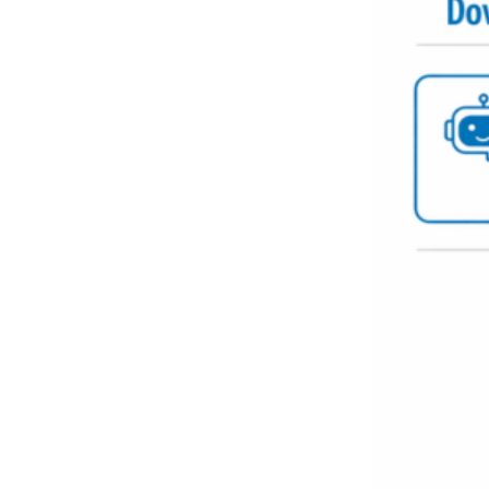
Scazz, quando un'agenzia di
Emanuele V
comunicazione crea un brand food:
«La creativ
«Marketing e prodotto devono
amplificar
crescere insieme»