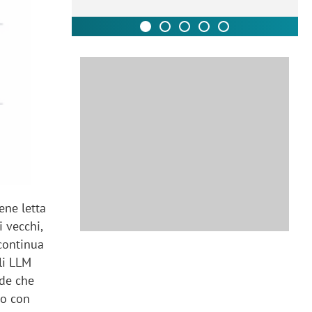
iene letta
i vecchi,
continua
li LLM
nde che
 o con