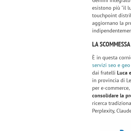
Gemini integrato
esistono più "il 
touchpoint distr
aggiornano la pro
indipendentement
LA SCOMMESSA 
È in questa corni
servizi seo e geo
dai fratelli
Luca 
in provincia di L
per e-commerce, s
consolidare la pr
ricerca tradizion
Perplexity, Claud