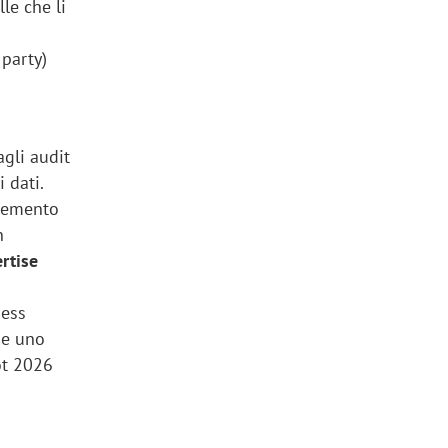
lle che li
 party)
agli audit
 dati.
elemento
n
rtise
ness
me uno
vot 2026