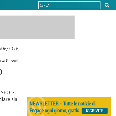
/06/2026
erta Simeoni
O
o SEO e
iare sia