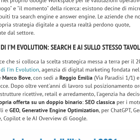
 nel proprio Google Workspace per le valutazioni operativ
luogo" e "il momento" della ricerca: esistono decine di micr
ibuiti tra search engine e answer engine. Le aziende che n
pria strategia digitale a questa realtà perdono quote,
e dal settore.
DI I'M EVOLUTION: SEARCH E AI SULLO STESSO TAVO
ce che si colloca la scelta strategica messa a terra per il 
 di I'm Evolution
, agenzia di digital marketing fondata ne
e Marco Bove
, con sedi a
Reggio Emilia
(Via Paradisi 1/1) 
ecce. Dopo oltre vent'anni di lavoro sul posizionamento o
trutture ricettive, retail e arredamento, l'agenzia ha decis
opria offerta su un doppio binario
:
SEO classica
per i moto
ali e
GEO, Generative Engine Optimization
, per ChatGPT, Ge
e, Copilot e le AI Overview di Google.