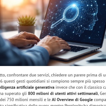
sung Ads: «L'Italia è un
Networking agli eventi: c
rategico e continuerà a
startup Kicè punta a elimi
"spreco di relazioni"
to, confrontare due servizi, chiedere un parere prima di 
26 questi gesti quotidiani si compiono sempre più spesso
elligenza artificiale generativa
invece che con il classico 
 ha superato gli
800 milioni di utenti attivi settimanali
, Ge
 dei 750 milioni mensili e le
AI Overview di Google
compa
a significativa delle query, mentre Perplexity ha dimostra