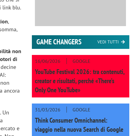
 link blu.
tion
,
insomma,
GAME CHANGERS
VEDI TUTTI
bilità non
otori di
16/06/2026
GOOGLE
a decine
YouTube Festival 2026: tra contenuti,
AI:
creator e risultati, perché «There’s
i non
Only One YouTube»
ma ancora
31/03/2026
GOOGLE
a
. Un
Think Consumer Omnichannel:
sa
mercato e
viaggio nella nuova Search di Google