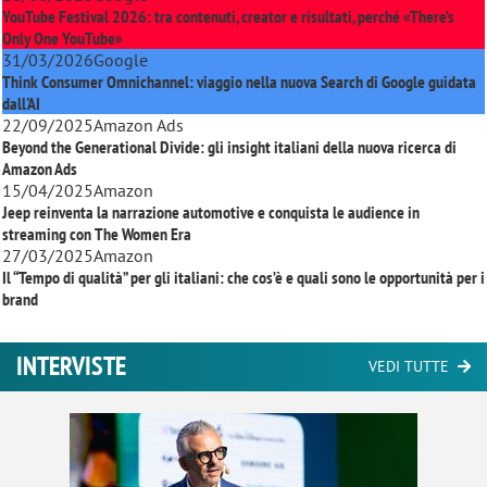
YouTube Festival 2026: tra contenuti, creator e risultati, perché «There’s
Only One YouTube»
31/03/2026
Google
Think Consumer Omnichannel: viaggio nella nuova Search di Google guidata
dall'AI
22/09/2025
Amazon Ads
Beyond the Generational Divide: gli insight italiani della nuova ricerca di
Amazon Ads
15/04/2025
Amazon
Jeep reinventa la narrazione automotive e conquista le audience in
streaming con
The Women Era
27/03/2025
Amazon
Il “Tempo di qualità” per gli italiani: che cos’è e quali sono le opportunità per i
brand
INTERVISTE
VEDI TUTTE