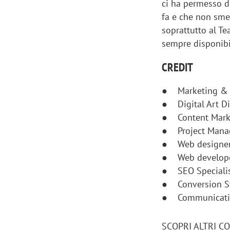
ci ha permesso di
fa e che non smet
soprattutto al T
sempre disponibi
CREDIT
● Marketing & 
● Digital Art Di
● Content Market
● Project Manag
● Web designer:
● Web develope
● SEO Specialis
● Conversion St
● Communicatio
SCOPRI ALTRI C