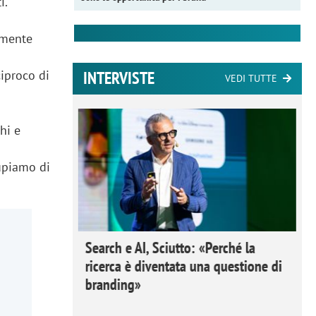
i.
lmente
INTERVISTE
ciproco di
VEDI TUTTE
hi e
upiamo di
 Ipsos
Search e AI, Sciutto: «Perché la
rivere i
ricerca è diventata una questione di
nderli e
branding»