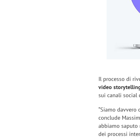
Il processo di ri
video storytellin
sui canali social
“Siamo davvero o
conclude Massimo
abbiamo saputo r
dei processi inte