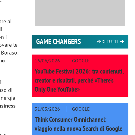
are al
di
on i
GAME CHANGERS
VEDI TUTTI
rovare le
a Boraso:
mo
16/06/2026
GOOGLE
YouTube Festival 2026: tra contenuti,
creator e risultati, perché «There’s
i
Only One YouTube»
aso di
inergia
usiness
31/03/2026
GOOGLE
Think Consumer Omnichannel:
viaggio nella nuova Search di Google