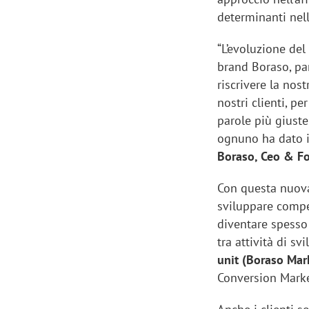
determinanti nell
“L’evoluzione del
brand Boraso, par
riscrivere la nos
nostri clienti, pe
parole più giuste
ognuno ha dato il
Boraso, Ceo & F
Con questa nuova
sviluppare compe
diventare spesso 
tra attività di s
unit (Boraso Mar
Conversion Marke