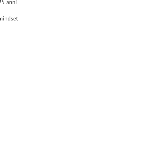
 25 anni
e
 mindset