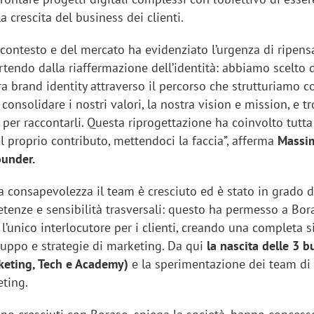
a crescita del business dei clienti.
 contesto e del mercato ha evidenziato l’urgenza di ripens
tendo dalla riaffermazione dell’identità: abbiamo scelto 
tra brand identity attraverso il percorso che strutturiamo c
r consolidare i nostri valori, la nostra vision e mission, e t
 per raccontarli. Questa riprogettazione ha coinvolto tutt
 proprio contributo, mettendoci la faccia”, afferma
Massi
ounder.
 consapevolezza il team è cresciuto ed è stato in grado d
tenze e sensibilità trasversali: questo ha permesso a Bor
l’unico interlocutore per i clienti, creando una completa s
viluppo e strategie di marketing. Da qui
la nascita delle 3 b
keting, Tech e Academy)
e la sperimentazione dei team di
ting.