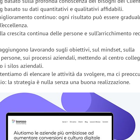
g basato sulla profonda conoscenza dei bisogni dei Client
 basato su dati quantitativi e qualitativi affidabili.
iglioramento continuo: ogni risultato può essere gradua
l’eccellenza.
a crescita continua delle persone e sull’arricchimento re
.
 raggiungono lavorando sugli obiettivi, sul mindset, sulla
persone, sui processi aziendali, mettendo al centro colleg
 i silos aziendali.
entiamo di elencare le attività da svolgere, ma ci preocc
io: la strategia è nulla senza una buona realizzazione.
iora di Deloitte Digital:
Ricerche di mercato. Neri,
ità resta centrale, l’AI deve
Doxa: «Non basta più desc
e il talento»
fenomeni: bisogna compre
tradurli in azioni»