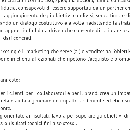
ono cresciuti con Boraso, spiega la società, hanno concess
 fiducia, consapevoli di essere supportati da un partner c
l raggiungimento degli obiettivi condivisi, senza timore d
ivando un dialogo costruttivo e a volte riadattando la strat
un approccio full data driven che consente di calibrare le 
i dati concreti.
rketing è il marketing che serve (al)le vendite: ha l’obietti
sone in clienti affezionati che ripetono l'acquisto e prom
anifesto:
r i clienti, per i collaboratori e per il brand, crea un impa
cietà e aiuta a generare un impatto sostenibile ed etico su
iente.
 orientato ai risultati: lavora per superare gli obiettivi di
 o risultati tecnici fini a se stessi.