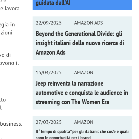
o e
guidata dall'AI
he lavora
i
22/09/2025
AMAZON ADS
egia in
azioni
Beyond the Generational Divide: gli
insight italiani della nuova ricerca di
Amazon Ads
vo di
uovono il
15/04/2025
AMAZON
Jeep reinventa la narrazione
automotive e conquista le audience in
tto
streaming con
The Women Era
l
27/03/2025
AMAZON
 business,
Il “Tempo di qualità” per gli italiani: che cos’è e quali
sono le opportunità per i brand