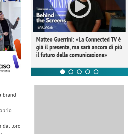
ome la
Matteo Guerrini: «La Connected TV è
nare lo
già il presente, ma sarà ancora di più
il futuro della comunicazione»
ua brand
roprio
e dal loro
e