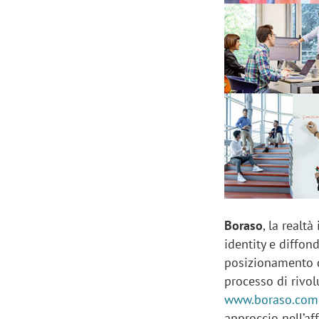
Manassero, Samsung Ads: «Con Total
Perez, Sam
View la reach della CTV diventa
mercato st
finalmente misurabile»
crescere»
Boraso
, la realt
identity e diffon
posizionamento di
processo di rivol
www.boraso.com
approccio nell’af