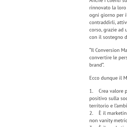
Anche i clienti s
rinnovato la loro
ogni giorno per i
contraddirli, att
corso, grazie ad 
con il sostegno d
“Il Conversion Ma
convertire le per
brand”.
Ecco dunque il M
1. Crea valore pe
positivo sulla so
territorio e l’amb
2. È il marketing
non vanity metrics