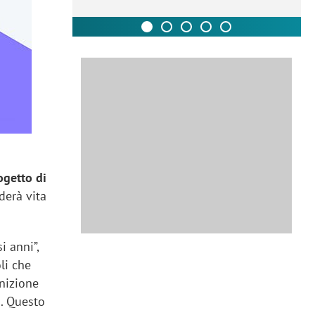
ogetto di
derà vita
i anni”,
li che
nizione
a. Questo