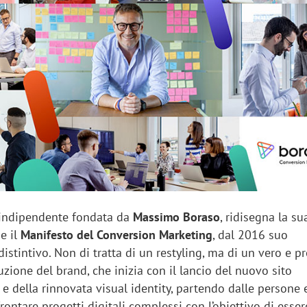
sung Ads: «L'Italia è un
Networking agli eventi: c
rategico e continuerà a
startup Kicè punta a elimi
"spreco di relazioni"
à indipendente fondata da
Massimo Boraso
, ridisegna la s
de il
Manifesto del Conversion Marketing
, dal 2016 suo
stintivo. Non di tratta di un restyling, ma di un vero e p
uzione del brand, che inizia con il lancio del nuovo sito
e della rinnovata visual identity, partendo dalle persone 
frontare progetti digitali complessi con l’obiettivo di esser