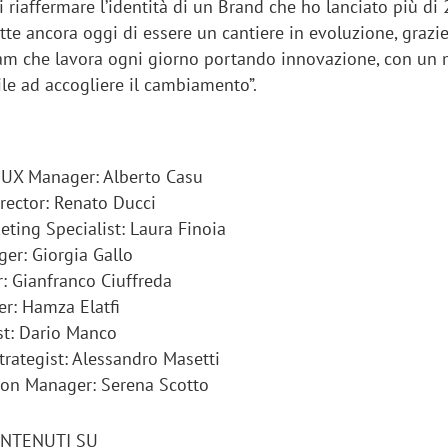
 riaffermare l’identità di un Brand che ho lanciato più di
te ancora oggi di essere un cantiere in evoluzione, grazi
eam che lavora ogni giorno portando innovazione, con un
le ad accogliere il cambiamento”.
UX Manager: Alberto Casu
rector: Renato Ducci
ing Specialist: Laura Finoia
er: Giorgia Gallo
 Gianfranco Ciuffreda
r: Hamza Elatfi
t: Dario Manco
rategist: Alessandro Masetti
n Manager: Serena Scotto
ONTENUTI SU