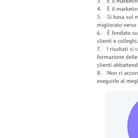
3. È il marketin
4. È il marketing
5. Si basa sul m
migliorato verso 
6. È fondato sull
clienti e colleghi
7. I risultati si
formazione delle 
clienti abbattendo
8. Non ci accont
eseguirle al megl
Scazz, quando un'agenzia di
Emanuele V
comunicazione crea un brand food:
«La creativ
«Marketing e prodotto devono
amplificar
crescere insieme»