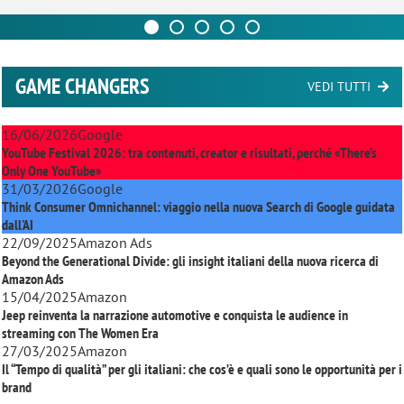
GAME CHANGERS
VEDI TUTTI
16/06/2026
Google
YouTube Festival 2026: tra contenuti, creator e risultati, perché «There’s
Only One YouTube»
31/03/2026
Google
Think Consumer Omnichannel: viaggio nella nuova Search di Google guidata
dall'AI
22/09/2025
Amazon Ads
Beyond the Generational Divide: gli insight italiani della nuova ricerca di
Amazon Ads
15/04/2025
Amazon
Jeep reinventa la narrazione automotive e conquista le audience in
streaming con
The Women Era
27/03/2025
Amazon
Il “Tempo di qualità” per gli italiani: che cos’è e quali sono le opportunità per i
brand