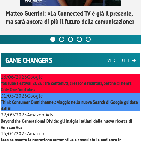
Matteo Guerrini: «La Connected TV è già il presente,
ma sarà ancora di più il futuro della comunicazione»
GAME CHANGERS
VEDI TUTTI
16/06/2026
Google
YouTube Festival 2026: tra contenuti, creator e risultati, perché «There’s
Only One YouTube»
31/03/2026
Google
Think Consumer Omnichannel: viaggio nella nuova Search di Google guidata
dall'AI
22/09/2025
Amazon Ads
Beyond the Generational Divide: gli insight italiani della nuova ricerca di
Amazon Ads
15/04/2025
Amazon
Jeep reinventa la narrazione automotive e conquista le audience in