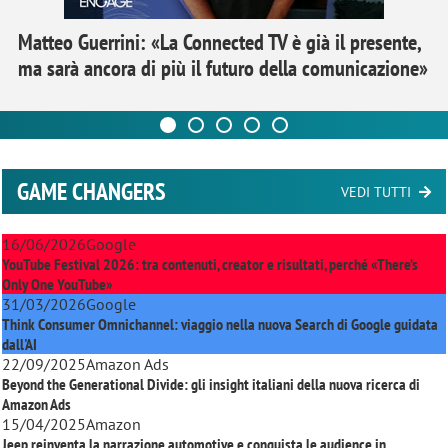
Matteo Guerrini: «La Connected TV è già il presente,
ma sarà ancora di più il futuro della comunicazione»
GAME CHANGERS
VEDI TUTTI
16/06/2026
Google
YouTube Festival 2026: tra contenuti, creator e risultati, perché «There’s
Only One YouTube»
31/03/2026
Google
Think Consumer Omnichannel: viaggio nella nuova Search di Google guidata
dall'AI
22/09/2025
Amazon Ads
Beyond the Generational Divide: gli insight italiani della nuova ricerca di
Amazon Ads
15/04/2025
Amazon
Jeep reinventa la narrazione automotive e conquista le audience in