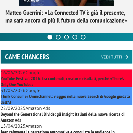
Matteo Guerrini: «La Connected TV è già il presente,
ma sarà ancora di più il futuro della comunicazione»
GAME CHANGERS
VEDI TUTTI
16/06/2026
Google
YouTube Festival 2026: tra contenuti, creator e risultati, perché «There’s
Only One YouTube»
31/03/2026
Google
Think Consumer Omnichannel: viaggio nella nuova Search di Google guidata
dall'AI
22/09/2025
Amazon Ads
Beyond the Generational Divide: gli insight italiani della nuova ricerca di
Amazon Ads
15/04/2025
Amazon
Jeep reinventa la narrazione automotive e conquista le audience in