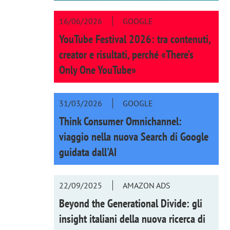
16/06/2026
GOOGLE
YouTube Festival 2026: tra contenuti,
creator e risultati, perché «There’s
Only One YouTube»
31/03/2026
GOOGLE
Think Consumer Omnichannel:
viaggio nella nuova Search di Google
guidata dall'AI
22/09/2025
AMAZON ADS
Beyond the Generational Divide: gli
insight italiani della nuova ricerca di