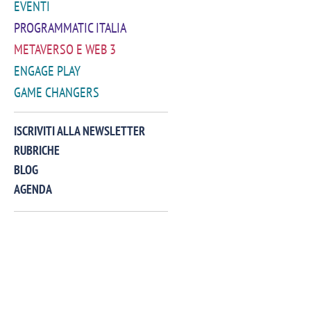
EVENTI
PROGRAMMATIC ITALIA
METAVERSO E WEB 3
ENGAGE PLAY
GAME CHANGERS
VIDEO
ISCRIVITI ALLA NEWSLETTER
RUBRICHE
BLOG
AGENDA
Manassero, Samsung Ads: «Con Total
Perez, Sam
View la reach della CTV diventa
mercato st