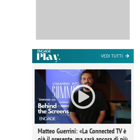
VEDI TUTTI
ome la
Matteo Guerrini: «La Connected TV è
nare lo
già il presente, ma sarà ancora di più