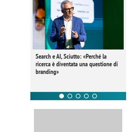
 Ipsos
Search e AI, Sciutto: «Perché la
rivere i
ricerca è diventata una questione di
nderli e
branding»