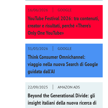
16/06/2026
GOOGLE
YouTube Festival 2026: tra contenuti,
creator e risultati, perché «There’s
Only One YouTube»
31/03/2026
GOOGLE
Think Consumer Omnichannel:
viaggio nella nuova Search di Google
guidata dall'AI
22/09/2025
AMAZON ADS
Beyond the Generational Divide: gli
insight italiani della nuova ricerca di