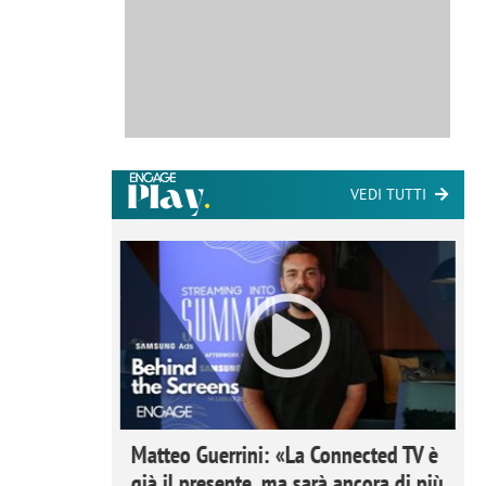
VEDI TUTTI
ome la
Matteo Guerrini: «La Connected TV è
nare lo
già il presente, ma sarà ancora di più