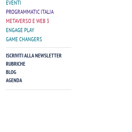
EVENTI
PROGRAMMATIC ITALIA
METAVERSO E WEB 3
ENGAGE PLAY
GAME CHANGERS
VIDEO
ISCRIVITI ALLA NEWSLETTER
RUBRICHE
BLOG
AGENDA
Manassero, Samsung Ads: «Con Total
Perez, Sam
View la reach della CTV diventa
mercato st