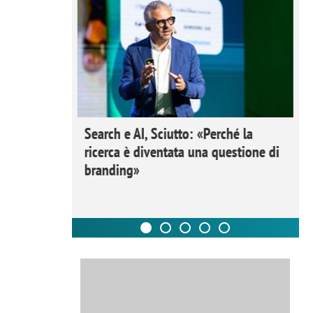
 Ipsos
Search e AI, Sciutto: «Perché la
rivere i
ricerca è diventata una questione di
nderli e
branding»