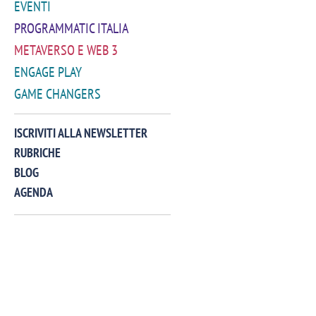
EVENTI
PROGRAMMATIC ITALIA
METAVERSO E WEB 3
ENGAGE PLAY
GAME CHANGERS
VIDEO
ISCRIVITI ALLA NEWSLETTER
RUBRICHE
BLOG
AGENDA
Manassero, Samsung Ads: «Con Total
Perez, Sam
View la reach della CTV diventa
mercato st