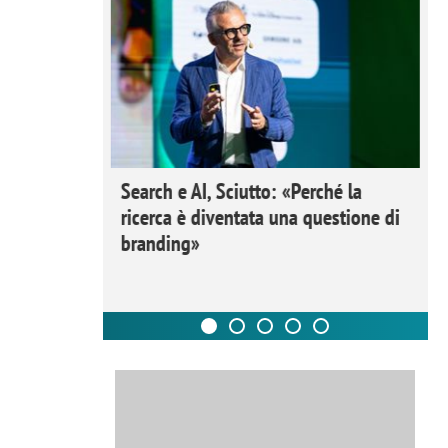
 Ipsos
Search e AI, Sciutto: «Perché la
rivere i
ricerca è diventata una questione di
nderli e
branding»