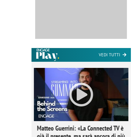
VEDI TUTTI
ome la
Matteo Guerrini: «La Connected TV è
nare lo
già il presente, ma sarà ancora di più