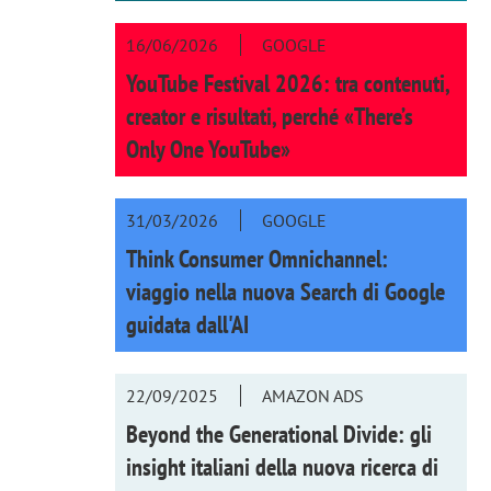
16/06/2026
GOOGLE
YouTube Festival 2026: tra contenuti,
creator e risultati, perché «There’s
Only One YouTube»
31/03/2026
GOOGLE
Think Consumer Omnichannel:
viaggio nella nuova Search di Google
guidata dall'AI
22/09/2025
AMAZON ADS
Beyond the Generational Divide: gli
insight italiani della nuova ricerca di