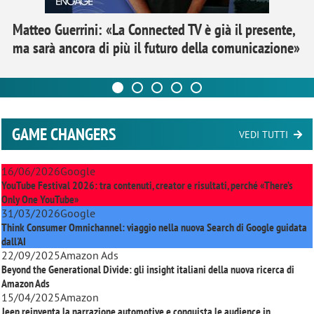
Matteo Guerrini: «La Connected TV è già il presente,
ma sarà ancora di più il futuro della comunicazione»
GAME CHANGERS
VEDI TUTTI
16/06/2026
Google
YouTube Festival 2026: tra contenuti, creator e risultati, perché «There’s
Only One YouTube»
31/03/2026
Google
Think Consumer Omnichannel: viaggio nella nuova Search di Google guidata
dall'AI
22/09/2025
Amazon Ads
Beyond the Generational Divide: gli insight italiani della nuova ricerca di
Amazon Ads
15/04/2025
Amazon
Jeep reinventa la narrazione automotive e conquista le audience in