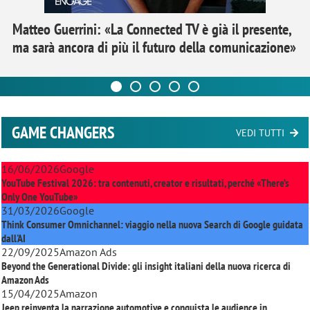
Matteo Guerrini: «La Connected TV è già il presente,
ma sarà ancora di più il futuro della comunicazione»
GAME CHANGERS
VEDI TUTTI
16/06/2026
Google
YouTube Festival 2026: tra contenuti, creator e risultati, perché «There’s
Only One YouTube»
31/03/2026
Google
Think Consumer Omnichannel: viaggio nella nuova Search di Google guidata
dall'AI
22/09/2025
Amazon Ads
Beyond the Generational Divide: gli insight italiani della nuova ricerca di
Amazon Ads
15/04/2025
Amazon
Jeep reinventa la narrazione automotive e conquista le audience in