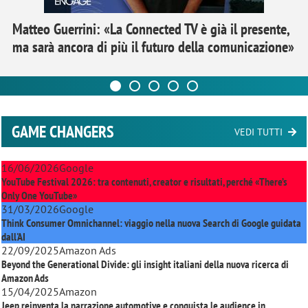
Matteo Guerrini: «La Connected TV è già il presente,
ma sarà ancora di più il futuro della comunicazione»
GAME CHANGERS
VEDI TUTTI
16/06/2026
Google
YouTube Festival 2026: tra contenuti, creator e risultati, perché «There’s
Only One YouTube»
31/03/2026
Google
Think Consumer Omnichannel: viaggio nella nuova Search di Google guidata
dall'AI
22/09/2025
Amazon Ads
Beyond the Generational Divide: gli insight italiani della nuova ricerca di
Amazon Ads
15/04/2025
Amazon
Jeep reinventa la narrazione automotive e conquista le audience in