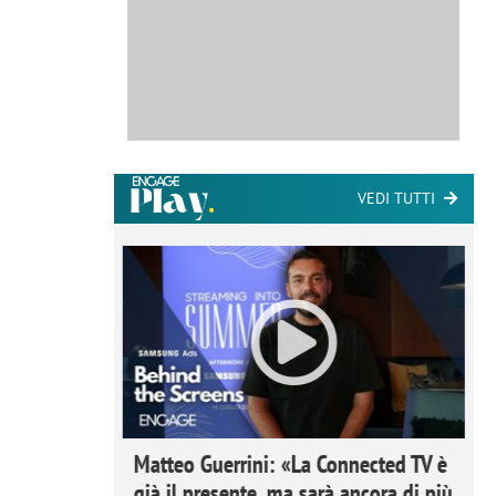
VEDI TUTTI
ome la
Matteo Guerrini: «La Connected TV è
nare lo
già il presente, ma sarà ancora di più