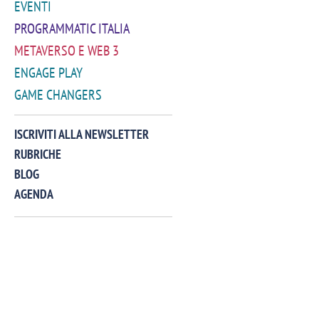
EVENTI
PROGRAMMATIC ITALIA
METAVERSO E WEB 3
ENGAGE PLAY
GAME CHANGERS
VIDEO
ISCRIVITI ALLA NEWSLETTER
RUBRICHE
BLOG
AGENDA
Manassero, Samsung Ads: «Con Total
Perez, Sam
View la reach della CTV diventa
mercato st