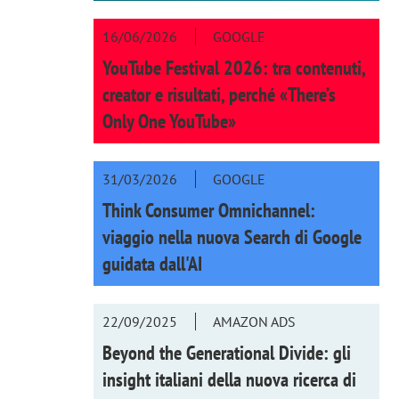
16/06/2026
GOOGLE
YouTube Festival 2026: tra contenuti,
creator e risultati, perché «There’s
Only One YouTube»
31/03/2026
GOOGLE
Think Consumer Omnichannel:
viaggio nella nuova Search di Google
guidata dall'AI
22/09/2025
AMAZON ADS
Beyond the Generational Divide: gli
insight italiani della nuova ricerca di