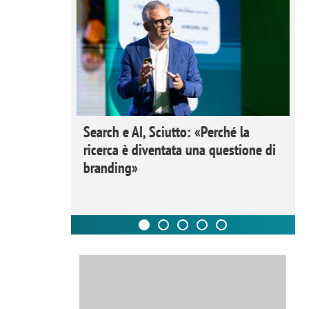
 Ipsos
Search e AI, Sciutto: «Perché la
rivere i
ricerca è diventata una questione di
nderli e
branding»