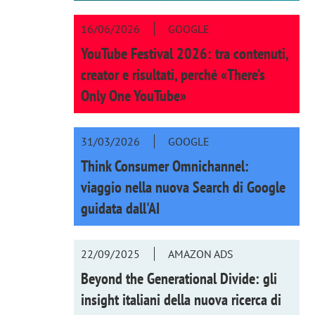
16/06/2026
GOOGLE
YouTube Festival 2026: tra contenuti,
creator e risultati, perché «There’s
Only One YouTube»
31/03/2026
GOOGLE
Think Consumer Omnichannel:
viaggio nella nuova Search di Google
guidata dall'AI
22/09/2025
AMAZON ADS
Beyond the Generational Divide: gli
insight italiani della nuova ricerca di