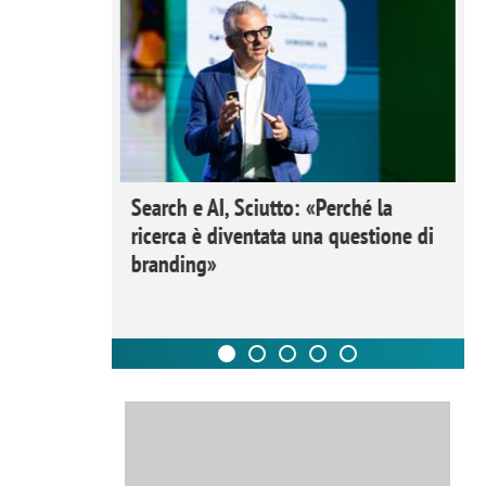
 Ipsos
Search e AI, Sciutto: «Perché la
rivere i
ricerca è diventata una questione di
nderli e
branding»