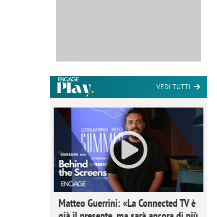
VEDI TUTTI
ome la
Matteo Guerrini: «La Connected TV è
nare lo
già il presente, ma sarà ancora di più