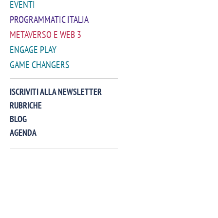
EVENTI
PROGRAMMATIC ITALIA
METAVERSO E WEB 3
ENGAGE PLAY
GAME CHANGERS
VIDEO
ISCRIVITI ALLA NEWSLETTER
RUBRICHE
BLOG
AGENDA
Manassero, Samsung Ads: «Con Total
Perez, Sam
View la reach della CTV diventa
mercato st