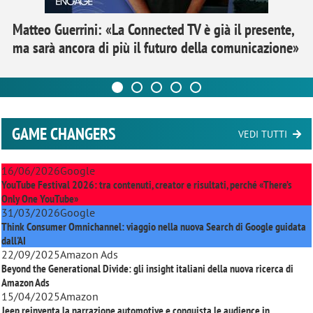
Matteo Guerrini: «La Connected TV è già il presente,
ma sarà ancora di più il futuro della comunicazione»
GAME CHANGERS
VEDI TUTTI
16/06/2026
Google
YouTube Festival 2026: tra contenuti, creator e risultati, perché «There’s
Only One YouTube»
31/03/2026
Google
Think Consumer Omnichannel: viaggio nella nuova Search di Google guidata
dall'AI
22/09/2025
Amazon Ads
Beyond the Generational Divide: gli insight italiani della nuova ricerca di
Amazon Ads
15/04/2025
Amazon
Jeep reinventa la narrazione automotive e conquista le audience in