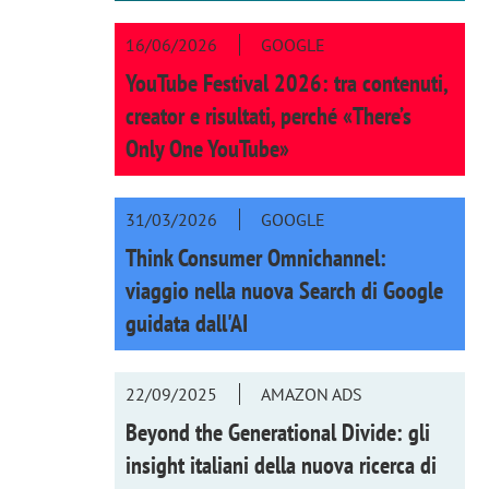
16/06/2026
GOOGLE
YouTube Festival 2026: tra contenuti,
creator e risultati, perché «There’s
Only One YouTube»
31/03/2026
GOOGLE
Think Consumer Omnichannel:
viaggio nella nuova Search di Google
guidata dall'AI
22/09/2025
AMAZON ADS
Beyond the Generational Divide: gli
insight italiani della nuova ricerca di