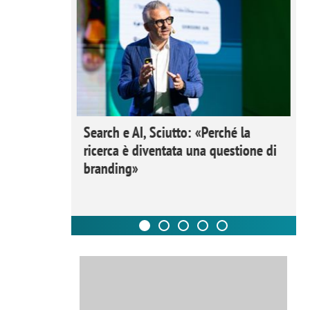
 Ipsos
Search e AI, Sciutto: «Perché la
rivere i
ricerca è diventata una questione di
nderli e
branding»