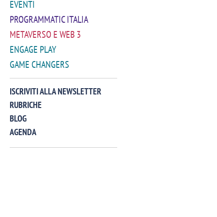
EVENTI
PROGRAMMATIC ITALIA
METAVERSO E WEB 3
ENGAGE PLAY
GAME CHANGERS
VIDEO
ISCRIVITI ALLA NEWSLETTER
RUBRICHE
BLOG
AGENDA
Manassero, Samsung Ads: «Con Total
Perez, Sam
View la reach della CTV diventa
mercato st