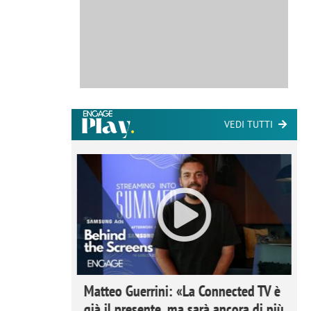
VEDI TUTTI
ome la
Matteo Guerrini: «La Connected TV è
nare lo
già il presente, ma sarà ancora di più