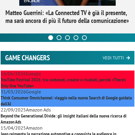
Matteo Guerrini: «La Connected TV è già il presente,
ma sarà ancora di più il futuro della comunicazione»
GAME CHANGERS
VEDI TUTTI
16/06/2026
Google
YouTube Festival 2026: tra contenuti, creator e risultati, perché «There’s
Only One YouTube»
31/03/2026
Google
Think Consumer Omnichannel: viaggio nella nuova Search di Google guidata
dall'AI
22/09/2025
Amazon Ads
Beyond the Generational Divide: gli insight italiani della nuova ricerca di
Amazon Ads
15/04/2025
Amazon
Jeep reinventa la narrazione automotive e conquista le audience in