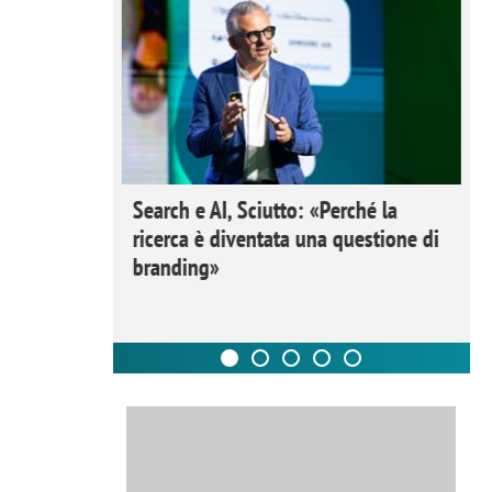
 Ipsos
Search e AI, Sciutto: «Perché la
rivere i
ricerca è diventata una questione di
nderli e
branding»