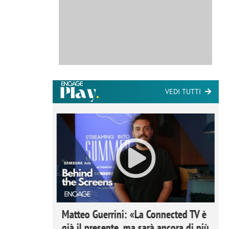
VEDI TUTTI
ome la
Matteo Guerrini: «La Connected TV è
nare lo
già il presente, ma sarà ancora di più