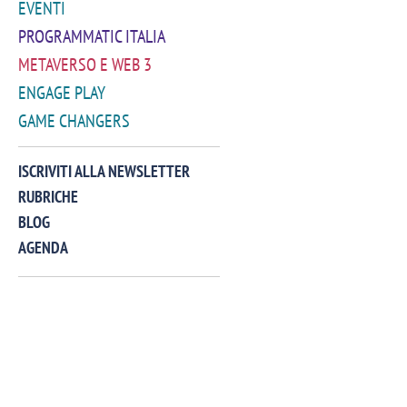
EVENTI
PROGRAMMATIC ITALIA
METAVERSO E WEB 3
ENGAGE PLAY
GAME CHANGERS
VIDEO
ISCRIVITI ALLA NEWSLETTER
RUBRICHE
BLOG
AGENDA
Manassero, Samsung Ads: «Con Total
Perez, Sam
View la reach della CTV diventa
mercato st