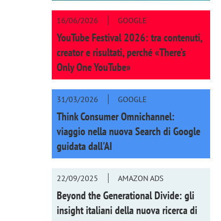
16/06/2026
GOOGLE
YouTube Festival 2026: tra contenuti,
creator e risultati, perché «There’s
Only One YouTube»
31/03/2026
GOOGLE
Think Consumer Omnichannel:
viaggio nella nuova Search di Google
guidata dall'AI
22/09/2025
AMAZON ADS
Beyond the Generational Divide: gli
insight italiani della nuova ricerca di