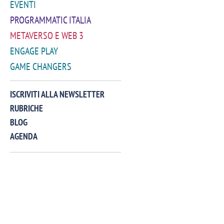
EVENTI
PROGRAMMATIC ITALIA
METAVERSO E WEB 3
ENGAGE PLAY
GAME CHANGERS
VIDEO
ISCRIVITI ALLA NEWSLETTER
RUBRICHE
BLOG
AGENDA
Manassero, Samsung Ads: «Con Total
Perez, Sam
View la reach della CTV diventa
mercato st