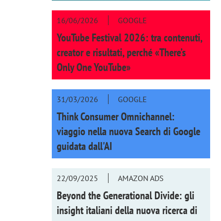
16/06/2026
GOOGLE
YouTube Festival 2026: tra contenuti,
creator e risultati, perché «There’s
Only One YouTube»
31/03/2026
GOOGLE
Think Consumer Omnichannel:
viaggio nella nuova Search di Google
guidata dall'AI
22/09/2025
AMAZON ADS
Beyond the Generational Divide: gli
insight italiani della nuova ricerca di