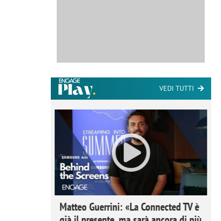
VEDI TUTTI
ome la
Matteo Guerrini: «La Connected TV è
nare lo
già il presente, ma sarà ancora di più