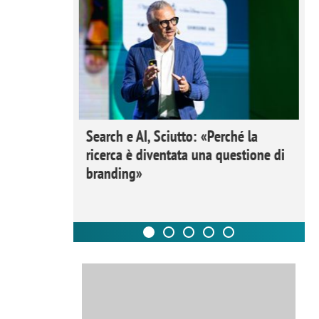
 Ipsos
Search e AI, Sciutto: «Perché la
rivere i
ricerca è diventata una questione di
nderli e
branding»