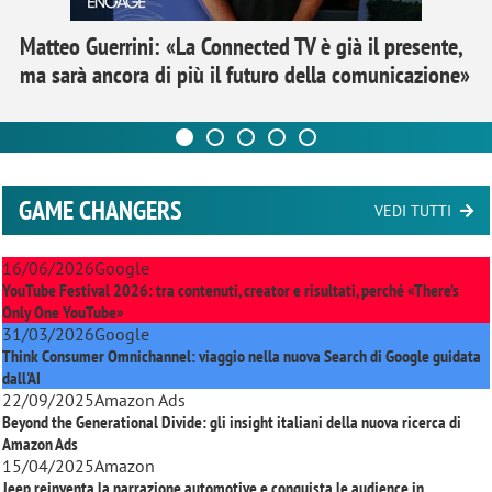
Matteo Guerrini: «La Connected TV è già il presente,
ma sarà ancora di più il futuro della comunicazione»
GAME CHANGERS
VEDI TUTTI
16/06/2026
Google
YouTube Festival 2026: tra contenuti, creator e risultati, perché «There’s
Only One YouTube»
31/03/2026
Google
Think Consumer Omnichannel: viaggio nella nuova Search di Google guidata
dall'AI
22/09/2025
Amazon Ads
Beyond the Generational Divide: gli insight italiani della nuova ricerca di
Amazon Ads
15/04/2025
Amazon
Jeep reinventa la narrazione automotive e conquista le audience in