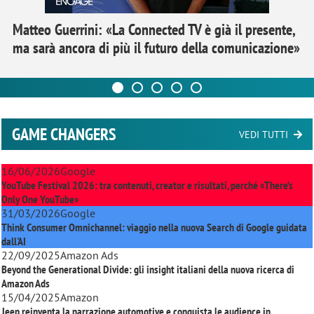
Matteo Guerrini: «La Connected TV è già il presente,
ma sarà ancora di più il futuro della comunicazione»
GAME CHANGERS
VEDI TUTTI
16/06/2026
Google
YouTube Festival 2026: tra contenuti, creator e risultati, perché «There’s
Only One YouTube»
31/03/2026
Google
Think Consumer Omnichannel: viaggio nella nuova Search di Google guidata
dall'AI
22/09/2025
Amazon Ads
Beyond the Generational Divide: gli insight italiani della nuova ricerca di
Amazon Ads
15/04/2025
Amazon
Jeep reinventa la narrazione automotive e conquista le audience in