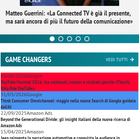
Matteo Guerrini: «La Connected TV è già il presente,
ma sarà ancora di più il futuro della comunicazione»
GAME CHANGERS
VEDI TUTTI
16/06/2026
Google
YouTube Festival 2026: tra contenuti, creator e risultati, perché «There’s
Only One YouTube»
31/03/2026
Google
Think Consumer Omnichannel: viaggio nella nuova Search di Google guidata
dall'AI
22/09/2025
Amazon Ads
Beyond the Generational Divide: gli insight italiani della nuova ricerca di
Amazon Ads
15/04/2025
Amazon
Jeep reinventa la narrazione automotive e conquista le audience in