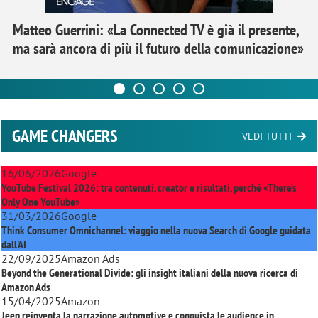
Matteo Guerrini: «La Connected TV è già il presente,
ma sarà ancora di più il futuro della comunicazione»
GAME CHANGERS
VEDI TUTTI
16/06/2026
Google
YouTube Festival 2026: tra contenuti, creator e risultati, perché «There’s
Only One YouTube»
31/03/2026
Google
Think Consumer Omnichannel: viaggio nella nuova Search di Google guidata
dall'AI
22/09/2025
Amazon Ads
Beyond the Generational Divide: gli insight italiani della nuova ricerca di
Amazon Ads
15/04/2025
Amazon
Jeep reinventa la narrazione automotive e conquista le audience in