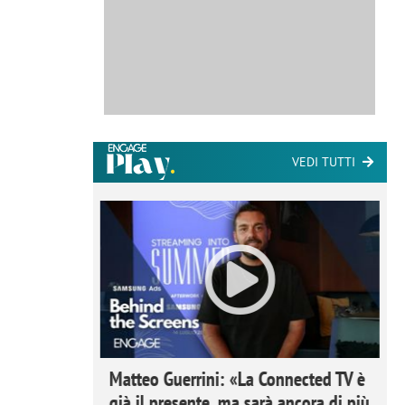
VEDI TUTTI
ome la
Matteo Guerrini: «La Connected TV è
nare lo
già il presente, ma sarà ancora di più