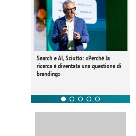
 Ipsos
Search e AI, Sciutto: «Perché la
rivere i
ricerca è diventata una questione di
nderli e
branding»