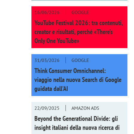
16/06/2026
GOOGLE
YouTube Festival 2026: tra contenuti,
creator e risultati, perché «There’s
Only One YouTube»
31/03/2026
GOOGLE
Think Consumer Omnichannel:
viaggio nella nuova Search di Google
guidata dall'AI
22/09/2025
AMAZON ADS
Beyond the Generational Divide: gli
insight italiani della nuova ricerca di