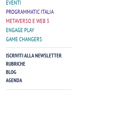
EVENTI
PROGRAMMATIC ITALIA
METAVERSO E WEB 3
ENGAGE PLAY
GAME CHANGERS
VIDEO
ISCRIVITI ALLA NEWSLETTER
RUBRICHE
BLOG
AGENDA
Manassero, Samsung Ads: «Con Total
Perez, Sam
View la reach della CTV diventa
mercato st