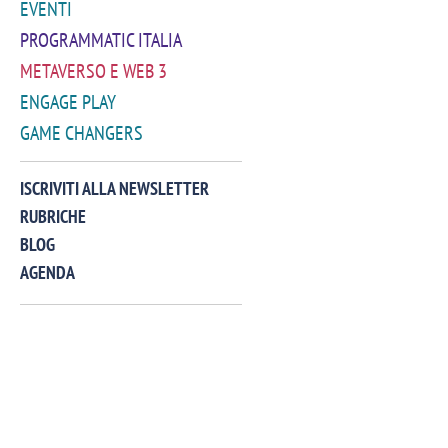
EVENTI
PROGRAMMATIC ITALIA
METAVERSO E WEB 3
ENGAGE PLAY
GAME CHANGERS
VIDEO
ISCRIVITI ALLA NEWSLETTER
RUBRICHE
BLOG
AGENDA
Manassero, Samsung Ads: «Con Total
Perez, Sam
View la reach della CTV diventa
mercato st