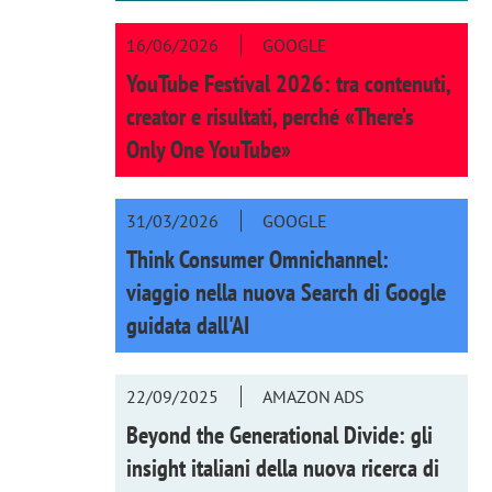
16/06/2026
GOOGLE
YouTube Festival 2026: tra contenuti,
creator e risultati, perché «There’s
Only One YouTube»
31/03/2026
GOOGLE
Think Consumer Omnichannel:
viaggio nella nuova Search di Google
guidata dall'AI
22/09/2025
AMAZON ADS
Beyond the Generational Divide: gli
insight italiani della nuova ricerca di