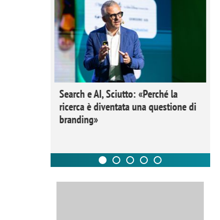
 Ipsos
Search e AI, Sciutto: «Perché la
rivere i
ricerca è diventata una questione di
nderli e
branding»