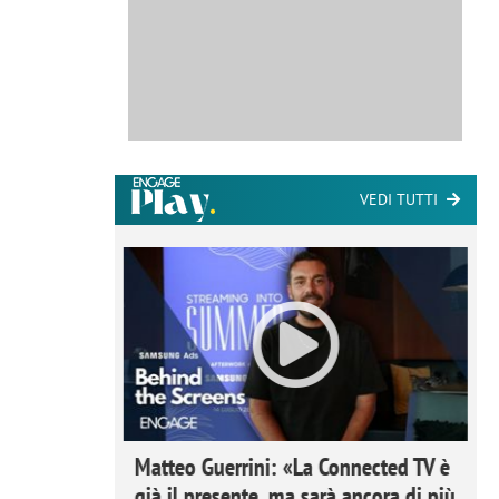
VEDI TUTTI
ome la
Matteo Guerrini: «La Connected TV è
nare lo
già il presente, ma sarà ancora di più