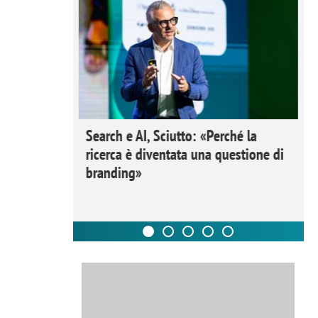
 Ipsos
Search e AI, Sciutto: «Perché la
rivere i
ricerca è diventata una questione di
nderli e
branding»