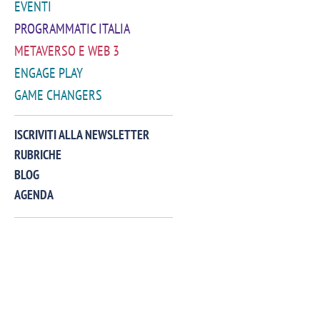
EVENTI
PROGRAMMATIC ITALIA
METAVERSO E WEB 3
ENGAGE PLAY
GAME CHANGERS
VIDEO
ISCRIVITI ALLA NEWSLETTER
RUBRICHE
BLOG
AGENDA
Manassero, Samsung Ads: «Con Total
Perez, Sam
View la reach della CTV diventa
mercato st