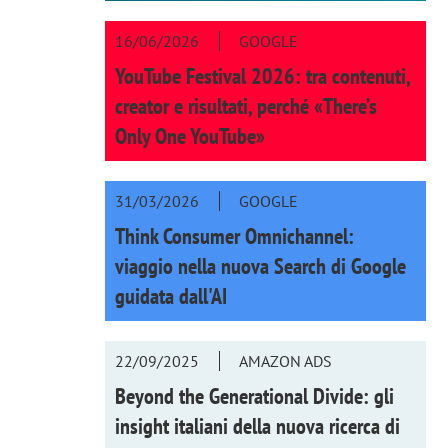
16/06/2026
GOOGLE
YouTube Festival 2026: tra contenuti,
creator e risultati, perché «There’s
Only One YouTube»
31/03/2026
GOOGLE
Think Consumer Omnichannel:
viaggio nella nuova Search di Google
guidata dall'AI
22/09/2025
AMAZON ADS
Beyond the Generational Divide: gli
insight italiani della nuova ricerca di