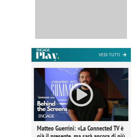
VEDI TUTTI
ome la
Matteo Guerrini: «La Connected TV è
nare lo
già il presente, ma sarà ancora di più