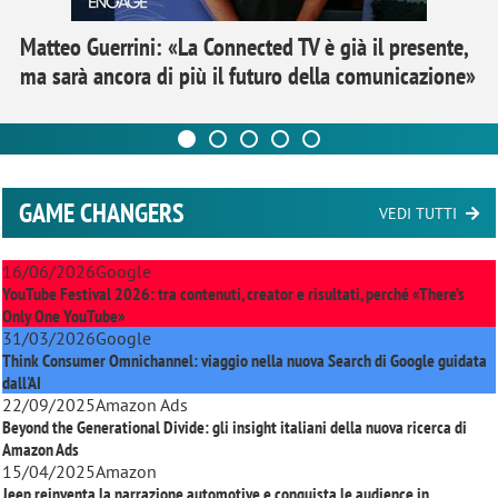
Matteo Guerrini: «La Connected TV è già il presente,
ma sarà ancora di più il futuro della comunicazione»
GAME CHANGERS
VEDI TUTTI
16/06/2026
Google
YouTube Festival 2026: tra contenuti, creator e risultati, perché «There’s
Only One YouTube»
31/03/2026
Google
Think Consumer Omnichannel: viaggio nella nuova Search di Google guidata
dall'AI
22/09/2025
Amazon Ads
Beyond the Generational Divide: gli insight italiani della nuova ricerca di
Amazon Ads
15/04/2025
Amazon
Jeep reinventa la narrazione automotive e conquista le audience in