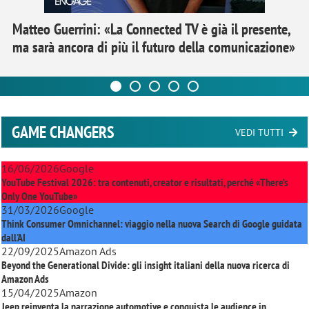
Matteo Guerrini: «La Connected TV è già il presente,
ma sarà ancora di più il futuro della comunicazione»
GAME CHANGERS
VEDI TUTTI
16/06/2026
Google
YouTube Festival 2026: tra contenuti, creator e risultati, perché «There’s
Only One YouTube»
31/03/2026
Google
Think Consumer Omnichannel: viaggio nella nuova Search di Google guidata
dall'AI
22/09/2025
Amazon Ads
Beyond the Generational Divide: gli insight italiani della nuova ricerca di
Amazon Ads
15/04/2025
Amazon
Jeep reinventa la narrazione automotive e conquista le audience in