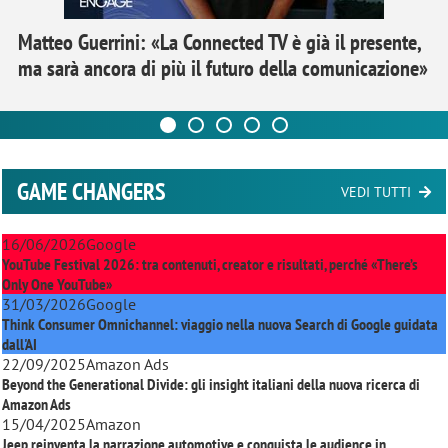
Matteo Guerrini: «La Connected TV è già il presente,
ma sarà ancora di più il futuro della comunicazione»
GAME CHANGERS
VEDI TUTTI
16/06/2026
Google
YouTube Festival 2026: tra contenuti, creator e risultati, perché «There’s
Only One YouTube»
31/03/2026
Google
Think Consumer Omnichannel: viaggio nella nuova Search di Google guidata
dall'AI
22/09/2025
Amazon Ads
Beyond the Generational Divide: gli insight italiani della nuova ricerca di
Amazon Ads
15/04/2025
Amazon
Jeep reinventa la narrazione automotive e conquista le audience in