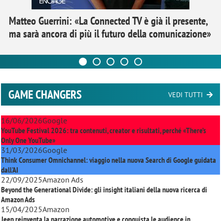
Matteo Guerrini: «La Connected TV è già il presente,
ma sarà ancora di più il futuro della comunicazione»
GAME CHANGERS
VEDI TUTTI
16/06/2026
Google
YouTube Festival 2026: tra contenuti, creator e risultati, perché «There’s
Only One YouTube»
31/03/2026
Google
Think Consumer Omnichannel: viaggio nella nuova Search di Google guidata
dall'AI
22/09/2025
Amazon Ads
Beyond the Generational Divide: gli insight italiani della nuova ricerca di
Amazon Ads
15/04/2025
Amazon
Jeep reinventa la narrazione automotive e conquista le audience in