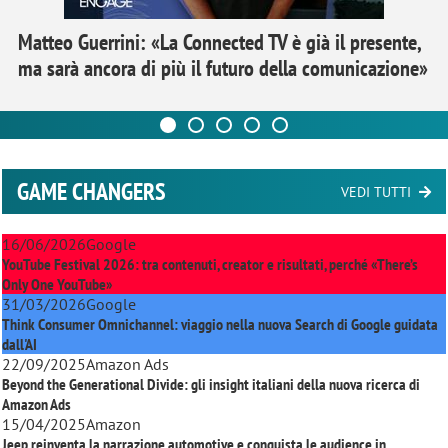
Matteo Guerrini: «La Connected TV è già il presente,
ma sarà ancora di più il futuro della comunicazione»
GAME CHANGERS
VEDI TUTTI
16/06/2026
Google
YouTube Festival 2026: tra contenuti, creator e risultati, perché «There’s
Only One YouTube»
31/03/2026
Google
Think Consumer Omnichannel: viaggio nella nuova Search di Google guidata
dall'AI
22/09/2025
Amazon Ads
Beyond the Generational Divide: gli insight italiani della nuova ricerca di
Amazon Ads
15/04/2025
Amazon
Jeep reinventa la narrazione automotive e conquista le audience in