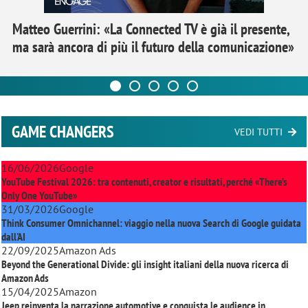
Matteo Guerrini: «La Connected TV è già il presente,
ma sarà ancora di più il futuro della comunicazione»
GAME CHANGERS
VEDI TUTTI
16/06/2026
Google
YouTube Festival 2026: tra contenuti, creator e risultati, perché «There’s
Only One YouTube»
31/03/2026
Google
Think Consumer Omnichannel: viaggio nella nuova Search di Google guidata
dall'AI
22/09/2025
Amazon Ads
Beyond the Generational Divide: gli insight italiani della nuova ricerca di
Amazon Ads
15/04/2025
Amazon
Jeep reinventa la narrazione automotive e conquista le audience in