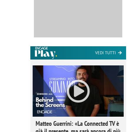
VEDI TUTTI
ome la
Matteo Guerrini: «La Connected TV è
nare lo
già il presente, ma sarà ancora di più