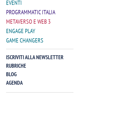
EVENTI
PROGRAMMATIC ITALIA
METAVERSO E WEB 3
ENGAGE PLAY
GAME CHANGERS
VIDEO
ISCRIVITI ALLA NEWSLETTER
RUBRICHE
BLOG
AGENDA
Manassero, Samsung Ads: «Con Total
Perez, Sam
View la reach della CTV diventa
mercato st