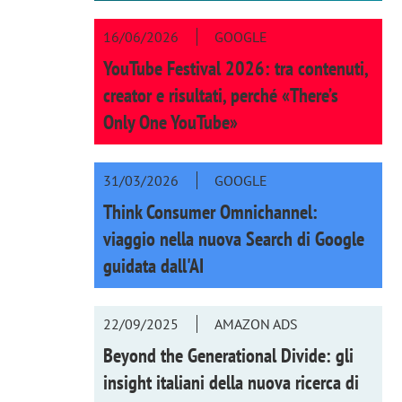
16/06/2026
GOOGLE
YouTube Festival 2026: tra contenuti,
creator e risultati, perché «There’s
Only One YouTube»
31/03/2026
GOOGLE
Think Consumer Omnichannel:
viaggio nella nuova Search di Google
guidata dall'AI
22/09/2025
AMAZON ADS
Beyond the Generational Divide: gli
insight italiani della nuova ricerca di