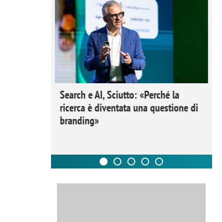
 Ipsos
Search e AI, Sciutto: «Perché la
rivere i
ricerca è diventata una questione di
nderli e
branding»