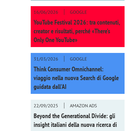
16/06/2026
GOOGLE
YouTube Festival 2026: tra contenuti,
creator e risultati, perché «There’s
Only One YouTube»
31/03/2026
GOOGLE
Think Consumer Omnichannel:
viaggio nella nuova Search di Google
guidata dall'AI
22/09/2025
AMAZON ADS
Beyond the Generational Divide: gli
insight italiani della nuova ricerca di