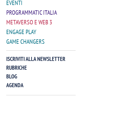
EVENTI
PROGRAMMATIC ITALIA
METAVERSO E WEB 3
ENGAGE PLAY
GAME CHANGERS
VIDEO
ISCRIVITI ALLA NEWSLETTER
RUBRICHE
BLOG
AGENDA
Manassero, Samsung Ads: «Con Total
Perez, Sam
View la reach della CTV diventa
mercato st