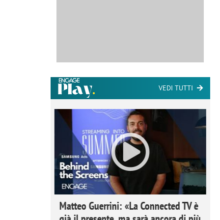
VEDI TUTTI
ome la
Matteo Guerrini: «La Connected TV è
nare lo
già il presente, ma sarà ancora di più