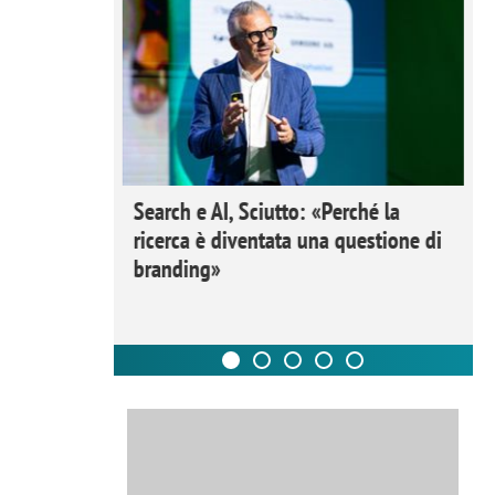
 Ipsos
Search e AI, Sciutto: «Perché la
rivere i
ricerca è diventata una questione di
nderli e
branding»