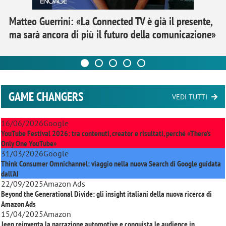
Matteo Guerrini: «La Connected TV è già il presente,
ma sarà ancora di più il futuro della comunicazione»
GAME CHANGERS
VEDI TUTTI
16/06/2026
Google
YouTube Festival 2026: tra contenuti, creator e risultati, perché «There’s
Only One YouTube»
31/03/2026
Google
Think Consumer Omnichannel: viaggio nella nuova Search di Google guidata
dall'AI
22/09/2025
Amazon Ads
Beyond the Generational Divide: gli insight italiani della nuova ricerca di
Amazon Ads
15/04/2025
Amazon
Jeep reinventa la narrazione automotive e conquista le audience in